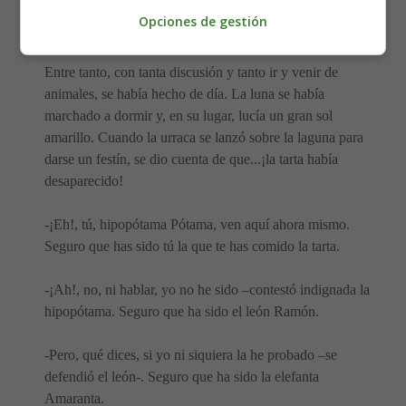
los ojillos de codicia. Sin perder ni un segundo, Pótama
Opciones de gestión
cogió las piedras preciosas y salió corriendo.
Entre tanto, con tanta discusión y tanto ir y venir de
animales, se había hecho de día. La luna se había
marchado a dormir y, en su lugar, lucía un gran sol
amarillo. Cuando la urraca se lanzó sobre la laguna para
darse un festín, se dio cuenta de que...¡la tarta había
desaparecido!
-¡Eh!, tú, hipopótama Pótama, ven aquí ahora mismo.
Seguro que has sido tú la que te has comido la tarta.
-¡Ah!, no, ni hablar, yo no he sido –contestó indignada la
hipopótama. Seguro que ha sido el león Ramón.
-Pero, qué dices, si yo ni siquiera la he probado –se
defendió el león-. Seguro que ha sido la elefanta
Amaranta.