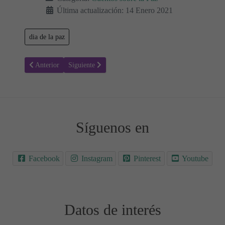
Última actualización: 14 Enero 2021
dia de la paz
Artículo anterior: La Piedra de Sopa - Cuentos infantiles sobre la pa
Artículo siguiente: Las Lágrimas Del Dragón, Cuento J
Anterior
Siguiente
Síguenos en
Facebook
Instagram
Pinterest
Youtube
Datos de interés