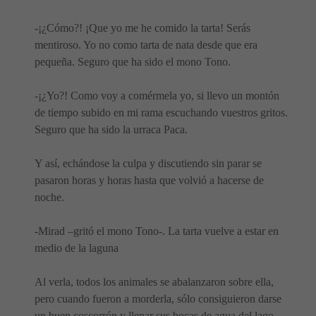
-¡¿Cómo?! ¡Que yo me he comido la tarta! Serás
mentiroso. Yo no como tarta de nata desde que era
pequeña. Seguro que ha sido el mono Tono.
-¡¿Yo?! Como voy a comérmela yo, si llevo un montón
de tiempo subido en mi rama escuchando vuestros gritos.
Seguro que ha sido la urraca Paca.
Y así, echándose la culpa y discutiendo sin parar se
pasaron horas y horas hasta que volvió a hacerse de
noche.
-Mirad –gritó el mono Tono-. La tarta vuelve a estar en
medio de la laguna
Al verla, todos los animales se abalanzaron sobre ella,
pero cuando fueron a morderla, sólo consiguieron darse
un buen coscorrón y llenar sus bocas de agua del lago.