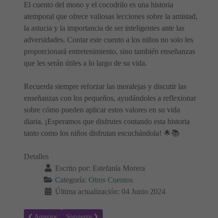
El cuento del mono y el cocodrilo es una historia
atemporal que ofrece valiosas lecciones sobre la amistad,
la astucia y la importancia de ser inteligentes ante las
adversidades. Contar este cuento a los niños no solo les
proporcionará entretenimiento, sino también enseñanzas
que les serán útiles a lo largo de su vida.
Recuerda siempre reforzar las moralejas y discutir las
enseñanzas con los pequeños, ayudándoles a reflexionar
sobre cómo pueden aplicar estos valores en su vida
diaria. ¡Esperamos que disfrutes contando esta historia
tanto como los niños disfrutan escuchándola! 🌟📚
Detalles
Escrito por:
Estefanía Morera
Categoría:
Otros Cuentos
Última actualización: 04 Junio 2024
Artículo anterior: Mensaje en una botella: Un cuento de San Juan en
Artículo siguiente: Abejas: Heroínas del Ecosistema 🐝
Anterior
Siguiente