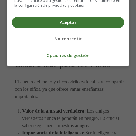
busca un enlace para gestionar o retirar el consentimiento en
la configuración de privacidad y cookies.
Este cuento nos enseña una valiosa lección:
la astucia y
la inteligencia pueden superar la fuerza y la traición
.
Aceptar
Además, nos recuerda la importancia de elegir
sabiamente a nuestros amigos y de no dejarnos engañar
No consentir
por aquellos que parecen amables pero tienen intenciones
ocultas.
Opciones de gestión
Enseñanzas para los niños
El cuento del mono y el cocodrilo es ideal para compartir
con los niños, ya que ofrece varias enseñanzas
importantes:
Valor de la amistad verdadera
: Los amigos
verdaderos nunca te pondrán en peligro. Es crucial
saber elegir bien a nuestros amigos.
Importancia de la inteligencia
: Ser inteligente y