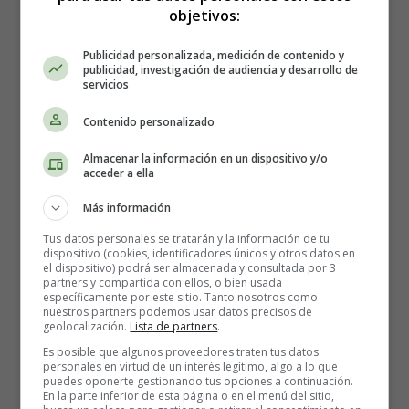
esposa quiere comer tu corazón, y por eso te estoy
objetivos:
llevando a nuestra casa."
Publicidad personalizada, medición de contenido y
publicidad, investigación de audiencia y desarrollo de
El mono, sorprendido pero rápido de mente, respondió:
servicios
"¡Oh, querido amigo! Si me hubieras dicho antes,
Contenido personalizado
habría traído mi corazón. Lo dejé en el árbol porque
Almacenar la información en un dispositivo y/o
no quería que se dañara durante el viaje."
acceder a ella
Más información
El cocodrilo, un tanto ingenuo, creyó la historia del mono
y lo llevó de vuelta al árbol para que pudiera recoger su
Tus datos personales se tratarán y la información de tu
corazón. En cuanto llegaron, el mono saltó rápidamente a
dispositivo (cookies, identificadores únicos y otros datos en
el dispositivo) podrá ser almacenada y consultada por 3
la seguridad de las ramas altas y dijo:
partners y compartida con ellos, o bien usada
específicamente por este sitio. Tanto nosotros como
nuestros partners podemos usar datos precisos de
"¡Me has engañado, cocodrilo! Mi corazón siempre
geolocalización.
Lista de partners
.
está conmigo. ¡Nunca podrías quitarme mi astucia!"
Es posible que algunos proveedores traten tus datos
personales en virtud de un interés legítimo, algo a lo que
puedes oponerte gestionando tus opciones a continuación.
La moraleja del cuento
En la parte inferior de esta página o en el menú del sitio,