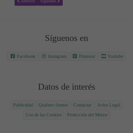
Artículo anterior: La jirafa Bernarda - Cuentos Alimentación
Artículo siguiente: ¿Qué Esconde el Conde? Cuentos p
Anterior
Siguiente
Síguenos en
Facebook
Instagram
Pinterest
Youtube
Datos de interés
Publicidad
Quiénes Somos
Contactar
Aviso Legal
Uso de las Cookies
Protección del Menor