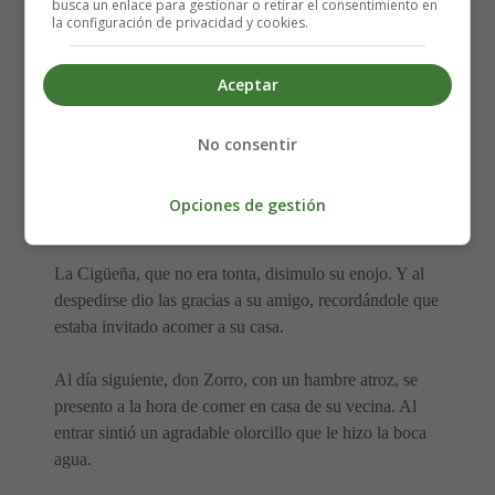
busca un enlace para gestionar o retirar el consentimiento en
la configuración de privacidad y cookies.
Pero don Zorro era muy aficionado a las bromas y se
propuso gastarle una a su invitada. Preparó una exquisita
Aceptar
sopa de marisco y la sirvió en dos platos llanos.
La pobre Cigüeña, con su largo pico no podía comer un
No consentir
alimento tan líquido. Tras una hora de grandes esfuerzos,
desistió y se quedo sin comer. Mientras don Zorro, entre
Opciones de gestión
risitas, se zampaba el caldo con grandes lametones.
La Cigüeña, que no era tonta, disimulo su enojo. Y al
despedirse dio las gracias a su amigo, recordándole que
estaba invitado acomer a su casa.
Al día siguiente, don Zorro, con un hambre atroz, se
presento a la hora de comer en casa de su vecina. Al
entrar sintió un agradable olorcillo que le hizo la boca
agua.