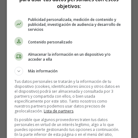
objetivos:
Publicidad personalizada, medición de contenido y
publicidad, investigación de audiencia y desarrollo de
servicios
Contenido personalizado
Almacenar la información en un dispositivo y/o
acceder a ella
Cada día, cuando don Zorro se encontraba con su nueva
Más información
vecina, la Cigüeña, la saludaba cortésmente.
Tus datos personales se tratarán y la información de tu
dispositivo (cookies, identificadores únicos y otros datos en
Pasado un tiempo los dos se hicieron muy amigos.
el dispositivo) podrá ser almacenada y consultada por 3
partners y compartida con ellos, o bien usada
específicamente por este sitio. Tanto nosotros como
Un día don Zorro, para celebrar su amistad, invitó a
nuestros partners podemos usar datos precisos de
comer a la Cigüeña.
geolocalización.
Lista de partners
.
Es posible que algunos proveedores traten tus datos
personales en virtud de un interés legítimo, algo a lo que
La recibió con gran entusiasmo y la hizo pasar al
puedes oponerte gestionando tus opciones a continuación.
comedor. Tras charlar un rato se dispusieron a comer.
En la parte inferior de esta página o en el menú del sitio,