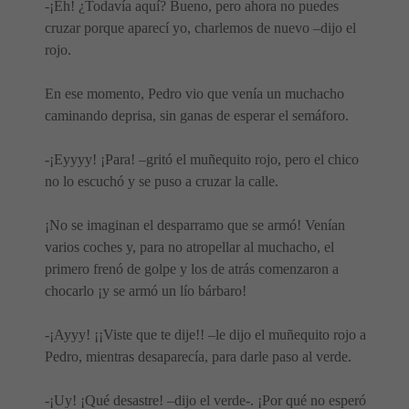
-¡Eh! ¿Todavía aquí? Bueno, pero ahora no puedes
cruzar porque aparecí yo, charlemos de nuevo –dijo el
rojo.
En ese momento, Pedro vio que venía un muchacho
caminando deprisa, sin ganas de esperar el semáforo.
-¡Eyyyy! ¡Para! –gritó el muñequito rojo, pero el chico
no lo escuchó y se puso a cruzar la calle.
¡No se imaginan el desparramo que se armó! Venían
varios coches y, para no atropellar al muchacho, el
primero frenó de golpe y los de atrás comenzaron a
chocarlo ¡y se armó un lío bárbaro!
-¡Ayyy! ¡¡Viste que te dije!! –le dijo el muñequito rojo a
Pedro, mientras desaparecía, para darle paso al verde.
-¡Uy! ¡Qué desastre! –dijo el verde-. ¡Por qué no esperó