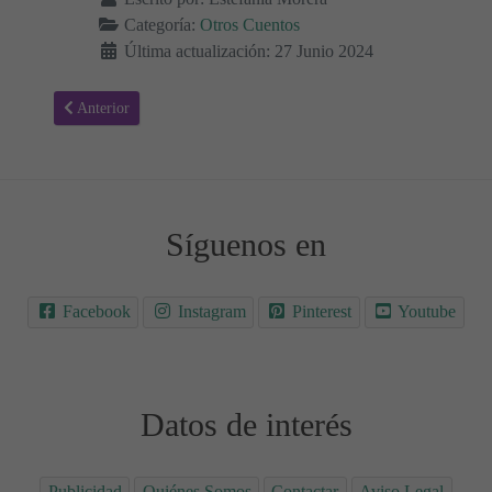
Categoría:
Otros Cuentos
Última actualización: 27 Junio 2024
Artículo anterior: Jack y las Habichuelas Mágicas 📖
Anterior
Síguenos en
Facebook
Instagram
Pinterest
Youtube
Datos de interés
Publicidad
Quiénes Somos
Contactar
Aviso Legal