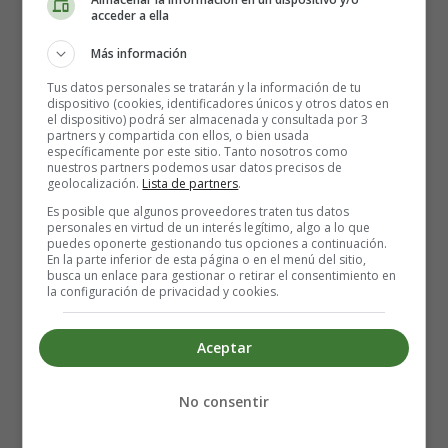
el muñequito.
acceder a ella
Más información
Pedro abrió los ojos grandes como dos huevos...
Tus datos personales se tratarán y la información de tu
dispositivo (cookies, identificadores únicos y otros datos en
“¡No lo puedo creer! ¡¡Me habla!! No, ya sé -pensó-,
el dispositivo) podrá ser almacenada y consultada por 3
alguien me está haciendo una broma.” Miró para todos
partners y compartida con ellos, o bien usada
específicamente por este sitio. Tanto nosotros como
lados pero no había nadie por allí, solo él y el hombrecito
nuestros partners podemos usar datos precisos de
rojo del semáforo.
geolocalización.
Lista de partners
.
Es posible que algunos proveedores traten tus datos
personales en virtud de un interés legítimo, algo a lo que
-Vamos, antes de que venga el verde cuéntame algo,
puedes oponerte gestionando tus opciones a continuación.
Pedro –replicó el hombrecito rojo.
En la parte inferior de esta página o en el menú del sitio,
busca un enlace para gestionar o retirar el consentimiento en
la configuración de privacidad y cookies.
-¿Realmente me estás hablando a mí? –dijo Pedro.
Aceptar
-Sí. Ay, me voy, me voy, ¡chau, chau! –y titiló hasta que
desapareció.
No consentir
Entonces se iluminó el otro, el verde, mientras gritaba a
todos los peatones: – ¡Vamos, vamos, pasen, pasen