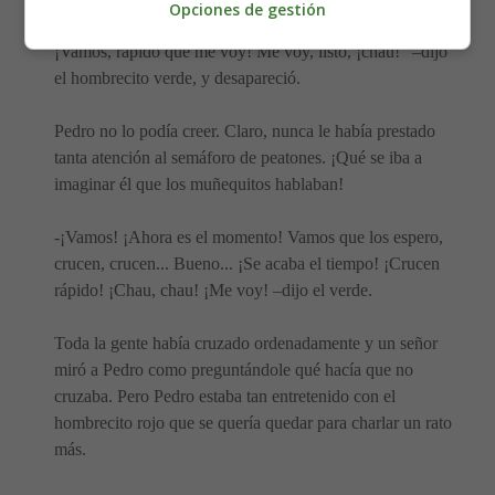
Opciones de gestión
todos! ¡Vamos, rápido! ¡Hey! ¿Y tu no cruzas, Pedro?
¡Vamos, rápido que me voy! Me voy, listo, ¡chau!” –dijo
el hombrecito verde, y desapareció.
Pedro no lo podía creer. Claro, nunca le había prestado
tanta atención al semáforo de peatones. ¡Qué se iba a
imaginar él que los muñequitos hablaban!
-¡Vamos! ¡Ahora es el momento! Vamos que los espero,
crucen, crucen... Bueno... ¡Se acaba el tiempo! ¡Crucen
rápido! ¡Chau, chau! ¡Me voy! –dijo el verde.
Toda la gente había cruzado ordenadamente y un señor
miró a Pedro como preguntándole qué hacía que no
cruzaba. Pero Pedro estaba tan entretenido con el
hombrecito rojo que se quería quedar para charlar un rato
más.