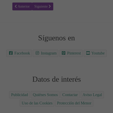
Artículo anterior: Pinocho de Carlo Collodi - Cuentos Infantiles Cor
Artículo siguiente: La niña y el poeta
Anterior
Siguiente
Síguenos en
Facebook
Instagram
Pinterest
Youtube
Datos de interés
Publicidad
Quiénes Somos
Contactar
Aviso Legal
Uso de las Cookies
Protección del Menor