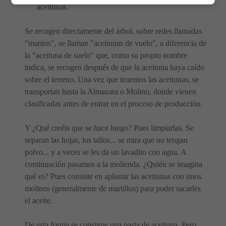
aceitunas.
Se recogen directamente del árbol, sobre redes llamadas
"mantos", se llaman "aceitunas de vuelo", a diferencia de
la "aceituna de suelo" que, como su propio nombre
indica, se recogen después de que la aceituna haya caído
sobre el terreno. Una vez que tenemos las aceitunas, se
transportan hasta la Almazara o Molino, donde vienen
clasificadas antes de entrar en el proceso de producción.
Y ¿Qué creéis que se hace luego? Pues limpiarlas. Se
separan las hojas, los tallos... se mira que no tengan
polvo... y a veces se les da un lavadito con agua. A
continuación pasamos a la molienda. ¿Quién se imagina
qué es? Pues consiste en aplastar las aceitunas con unos
molinos (generalmente de martillos) para poder sacarles
el aceite.
De esta forma se consigue una pasta de aceituna. Pero