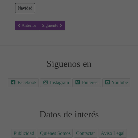
Navidad
Artículo anterior: El Nacimiento de Jesús - Cuentos Infantiles para 
Artículo siguiente: Navidad Con Paz - Cuentos Infanti
Anterior
Siguiente
Síguenos en
Facebook
Instagram
Pinterest
Youtube
Datos de interés
Publicidad
Quiénes Somos
Contactar
Aviso Legal