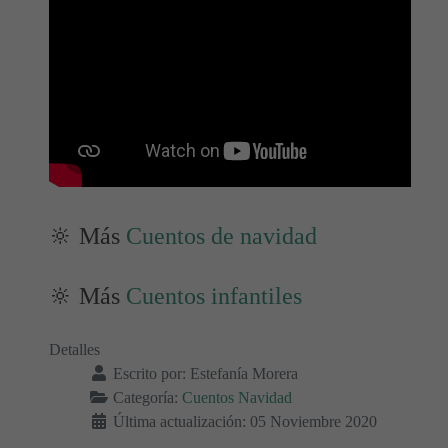
🔆 Más
Cuentos de navidad
🔆 Más
Cuentos infantiles
Detalles
Escrito por:
Estefanía Morera
Categoría:
Cuentos Navidad
Última actualización: 05 Noviembre 2020