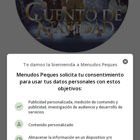
Scrooge Odia la Navidad
Te damos la bienvenida a Menudos Peques
Menudos Peques solicita tu consentimiento
- Cuentos infantiles para
para usar tus datos personales con estos
objetivos:
Navidad en vídeo
Publicidad personalizada, medición de contenido y
publicidad, investigación de audiencia y desarrollo de
servicios
Cuento de Navidad parte 1
Contenido personalizado
Almacenar la información en un dispositivo y/o