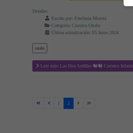
Detalles
Escrito por:
Estefanía Morera
Categoría:
Cuentos Otoño
Última actualización: 05 Junio 2024
otoño
Leer más: Las Dos Ardillas 🐿🐿 Cuentos Infanti
1
2