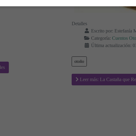
Detalles
Escrito por:
Estefanía 
Categoría:
Cuentos Ot
Última actualización: 
otoño
les
Leer más: La Castaña que Rev