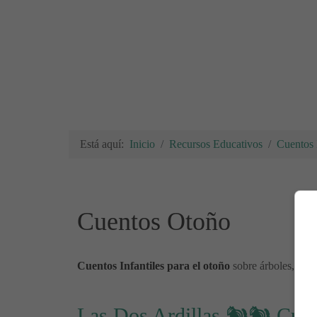
Está aquí:
Inicio
Recursos Educativos
Cuentos I
Cuentos Otoño
Cuentos Infantiles para el otoño
sobre árboles, ardill
Las Dos Ardillas 🐿🐿 Cuent