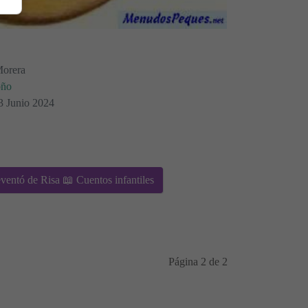
Morera
oño
03 Junio 2024
entó de Risa 📖 Cuentos infantiles
Página 2 de 2