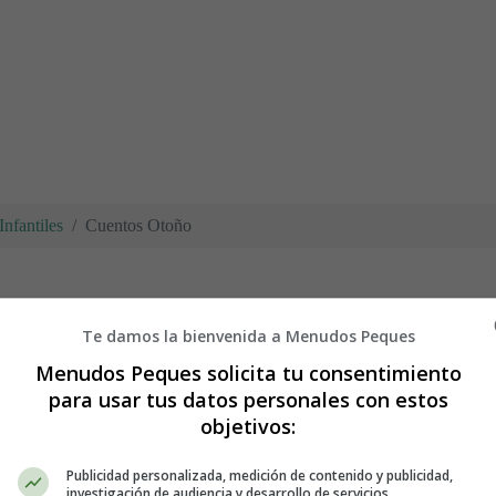
nfantiles
Cuentos Otoño
Te damos la bienvenida a Menudos Peques
Menudos Peques solicita tu consentimiento
para usar tus datos personales con estos
as, castañas, lluvia, etc.
objetivos:
Publicidad personalizada, medición de contenido y publicidad,
os Infantiles
La Castaña que R
investigación de audiencia y desarrollo de servicios