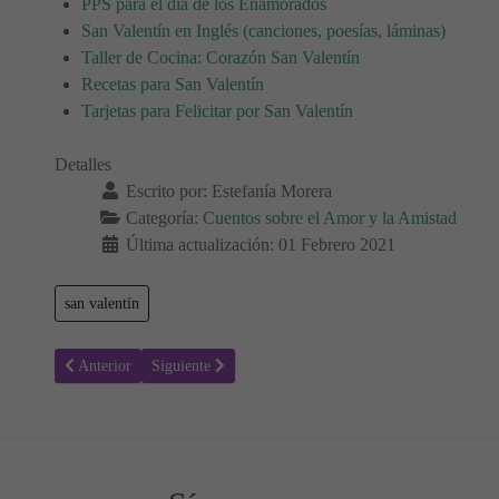
PPS para el día de los Enamorados
San Valentín en Inglés (canciones, poesías, láminas)
Taller de Cocina: Corazón San Valentín
Recetas para San Valentín
Tarjetas para Felicitar por San Valentín
Detalles
Escrito por:
Estefanía Morera
Categoría:
Cuentos sobre el Amor y la Amistad
Última actualización: 01 Febrero 2021
san valentín
Artículo anterior: La aventura de la amistad verdadera en Felizlandia
Artículo siguiente: Los Dos Amigos y el Oso - Cuentos
Anterior
Siguiente