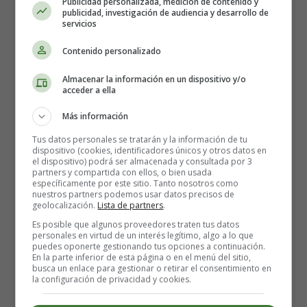
Publicidad personalizada, medición de contenido y
Superada esta prueba, Igtá tuvo que demostrar su amor
publicidad, investigación de audiencia y desarrollo de
servicios
por Picazú. Y por ella cruzó nadando el lago y trajo caza
para todos. Con lo que todos le admiraron.
Contenido personalizado
Tras tres lunas, se convocó la boda. Y también como era
Almacenar la información en un dispositivo y/o
acceder a ella
costumbre, Igtá y Picazú pidieron la aprobación de Tupá,
el dios bueno. Pero... de repente comenzó a llover. Son
Más información
lágrimas, dijo el adivino, Tupá no aprueba esta boda.
Tus datos personales se tratarán y la información de tu
dispositivo (cookies, identificadores únicos y otros datos en
Pero Igtá y Picazú se querían, estaban enamorados, y de
el dispositivo) podrá ser almacenada y consultada por 3
partners y compartida con ellos, o bien usada
ningún modo iban a separarse. Así que echaron a correr y
específicamente por este sitio. Tanto nosotros como
se lanzaron al lago con idea de escapar juntos a una isla
nuestros partners podemos usar datos precisos de
geolocalización.
Lista de partners
.
que se alzaba en su centro.
Es posible que algunos proveedores traten tus datos
personales en virtud de un interés legítimo, algo a lo que
Cuando la tribu vio lo que pretendían, primero
puedes oponerte gestionando tus opciones a continuación.
En la parte inferior de esta página o en el menú del sitio,
empezaron a perseguirles, después a gritarles y por
busca un enlace para gestionar o retirar el consentimiento en
último a tirarles piedras para evitar que huyeran.
la configuración de privacidad y cookies.
Estaban ya a punto de alcanzar la isla cuando Nautí, un