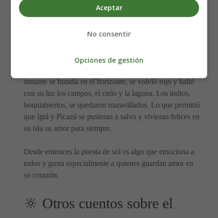
Aceptar
malvado guerrero enemigo de Igtá, comenzó a lanzar
flechas que casi les alcanzan. El resto de la tribu hizo lo
No consentir
mismo, poniendo seriamente en peligro la vida de los
enamorados.
Opciones de gestión
Así ocurrían las cosas, cuando el sol, que en ese preciso
instante se hundía en el horizonte, se volvió rojo y bañó
con su luz los campos, el cielo y la laguna. Los indios,
boquiabiertos, se quedaron maravillados. Lo que permitió
que Igtá y Picazú se pusieran a salvo y vivieran felices en
su isla su amor para siempre.
Desde entonces la puesta de sol es algo que emociona a
todos y gusta especialmente a quienes guardan amor en
su corazón.
🔆 Otros cuentos sobre el