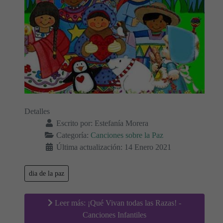
Detalles
Escrito por:
Estefanía Morera
Categoría:
Canciones sobre la Paz
Última actualización: 14 Enero 2021
dia de la paz
Leer más: ¡Qué Vivan todas las Razas! -
Canciones Infantiles