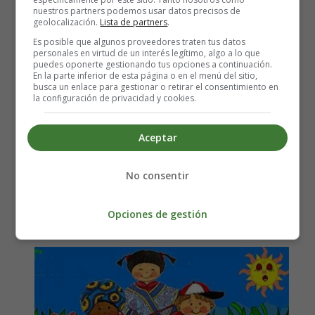
nuestros partners podemos usar datos precisos de
Última actualización: 14 Enero 2021
geolocalización.
Lista de partners
.
Es posible que algunos proveedores traten tus datos
personales en virtud de un interés legítimo, algo a lo que
dia de la paz
puedes oponerte gestionando tus opciones a continuación.
En la parte inferior de esta página o en el menú del sitio,
busca un enlace para gestionar o retirar el consentimiento en
Leer más: Siente la Paz, de Unai Quirós -
la configuración de privacidad y cookies.
Canciones día de la Paz
Aceptar
No consentir
¡Qué Vivan todas las Razas! -
Canciones Infantiles
Opciones de gestión