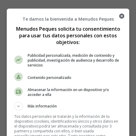
Siente la Paz, de Unai Quirós
Te damos la bienvenida a Menudos Peques
Menudos Peques solicita tu consentimiento
- Canciones día de la Paz
para usar tus datos personales con estos
objetivos:
Publicidad personalizada, medición de contenido y
publicidad, investigación de audiencia y desarrollo de
servicios
Contenido personalizado
Almacenar la información en un dispositivo y/o
acceder a ella
Más información
Tus datos personales se tratarán y la información de tu
Detalles
dispositivo (cookies, identificadores únicos y otros datos en
el dispositivo) podrá ser almacenada y consultada por 3
Escrito por:
Estefanía Morera
partners y compartida con ellos, o bien usada
Categoría:
Canciones sobre la Paz
específicamente por este sitio. Tanto nosotros como