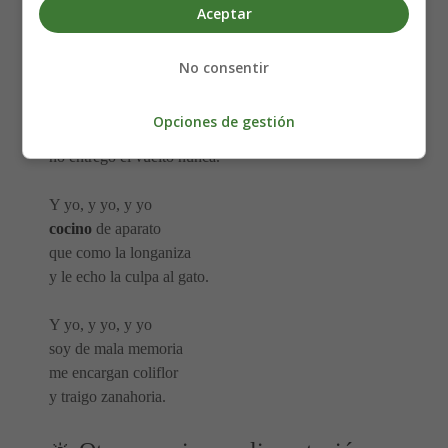
Aceptar
y todo, y todo muy bien
condimentado.
No consentir
Y yo, y yo, y yo
soy de la mano zunca
Opciones de gestión
me mandan a comprar,
no entrego el vuelto nunca.
Y yo, y yo, y yo
cocino
de aparato
que como la longaniza
y le echo la culpa al gato.
Y yo, y yo, y yo
soy de mala memoria
me encargan coliflor
y traigo zanahoria.