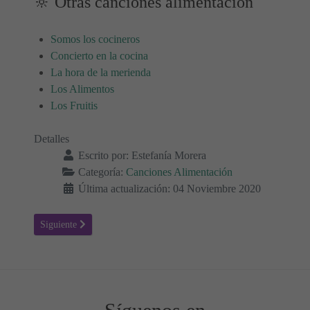
🔆 Otras canciones alimentación
Somos los cocineros
Concierto en la cocina
La hora de la merienda
Los Alimentos
Los Fruitis
Detalles
Escrito por:
Estefanía Morera
Categoría:
Canciones Alimentación
Última actualización: 04 Noviembre 2020
Artículo siguiente: Concierto en la cocina - Canciones alimentación
Siguiente