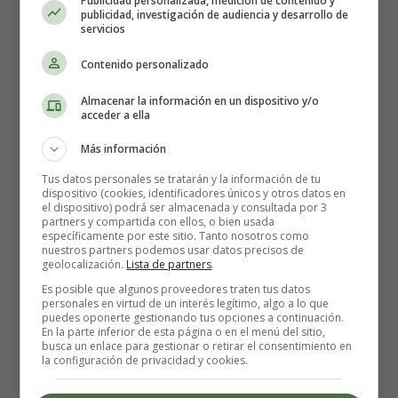
Publicidad personalizada, medición de contenido y
publicidad, investigación de audiencia y desarrollo de
servicios
Contenido personalizado
Almacenar la información en un dispositivo y/o
acceder a ella
Más información
Recursos infantiles -
Tus datos personales se tratarán y la información de tu
dispositivo (cookies, identificadores únicos y otros datos en
Canciones infantiles sobre la
el dispositivo) podrá ser almacenada y consultada por 3
partners y compartida con ellos, o bien usada
específicamente por este sitio. Tanto nosotros como
alimentación - Somos los
nuestros partners podemos usar datos precisos de
geolocalización.
Lista de partners
.
cocineros
Es posible que algunos proveedores traten tus datos
personales en virtud de un interés legítimo, algo a lo que
puedes oponerte gestionando tus opciones a continuación.
En la parte inferior de esta página o en el menú del sitio,
Somos los
cocineros
, sí señor
busca un enlace para gestionar o retirar el consentimiento en
la configuración de privacidad y cookies.
nosotros
cocinamos
de lo mejor
hacemos un
puchero
y un
asado