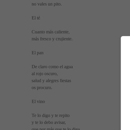
no vales un pito.
El té
Cuanto más caliente,
más fresco y crujiente.
El pan
De claro como el agua
al rojo oscuro,
salud y alegres fiestas
os procuro.
El vino
Te lo digo y te repito
y te lo debo avisar,
que por más que te lo diga