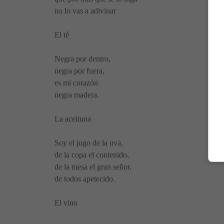
no lo vas a adivinar
El té
Negra por dentro,
negra por fuera,
es mi corazón
negra madera.
La aceituna
Soy el jugo de la uva,
de la copa el contenido,
de la mesa el gran señor,
de todos apetecido.
El vino