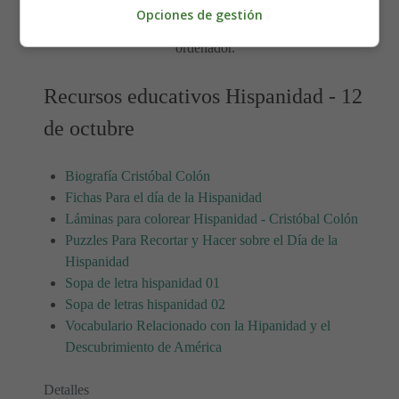
Opciones de gestión
Para imprimir el puzzle, es mejor guardarlo primero en el
ordenador.
Recursos educativos Hispanidad - 12
de octubre
Biografía Cristóbal Colón
Fichas Para el día de la Hispanidad
Láminas para colorear Hispanidad - Cristóbal Colón
Puzzles Para Recortar y Hacer sobre el Día de la
Hispanidad
Sopa de letra hispanidad 01
Sopa de letras hispanidad 02
Vocabulario Relacionado con la Hipanidad y el
Descubrimiento de América
Detalles