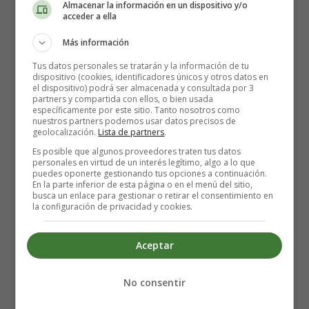
Almacenar la información en un dispositivo y/o
acceder a ella
Más información
Tus datos personales se tratarán y la información de tu
dispositivo (cookies, identificadores únicos y otros datos en
el dispositivo) podrá ser almacenada y consultada por 3
partners y compartida con ellos, o bien usada
específicamente por este sitio. Tanto nosotros como
nuestros partners podemos usar datos precisos de
geolocalización.
Lista de partners
.
Es posible que algunos proveedores traten tus datos
personales en virtud de un interés legítimo, algo a lo que
puedes oponerte gestionando tus opciones a continuación.
Puzzle - Rompecabezas para
En la parte inferior de esta página o en el menú del sitio,
busca un enlace para gestionar o retirar el consentimiento en
la configuración de privacidad y cookies.
recortar y hacer con los niños
sobre la hispanidad.
Aceptar
No consentir
Retrato de Cristóbal Colón.