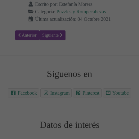
Escrito por:
Estefanía Morera
Categoría:
Puzzles y Rompecabezas
Última actualización: 04 Octubre 2021
Artículo anterior: Puzzle hispanidad - día de la raza 02
Artículo siguiente: Puzzle seguridad vial 02
Anterior
Siguiente
Síguenos en
Facebook
Instagram
Pinterest
Youtube
Datos de interés