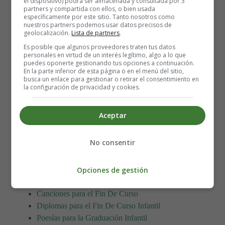
el dispositivo) podrá ser almacenada y consultada por 3
partners y compartida con ellos, o bien usada
específicamente por este sitio. Tanto nosotros como
nuestros partners podemos usar datos precisos de
Diplomas gratis y
geolocalización.
Lista de partners
.
Es posible que algunos proveedores traten tus datos
para imprimir, especiales para
personales en virtud de un interés legítimo, algo a lo que
puedes oponerte gestionando tus opciones a continuación.
En la parte inferior de esta página o en el menú del sitio,
fin de curso - graduación.
busca un enlace para gestionar o retirar el consentimiento en
la configuración de privacidad y cookies.
Para imprimir el Diploma, es mejor guardarla primero en
Aceptar
el ordenador.
No consentir
🔅 Banco de Recursos para fin de
curso, graduación
Opciones de gestión
Canciones para el Fin De Curso
Diplomas para el Fin De Curso Infantil
Poesías para la Graduación Infantil