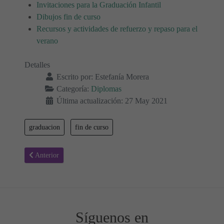
Invitaciones para la Graduación Infantil
Dibujos fin de curso
Recursos y actividades de refuerzo y repaso para el
verano
Detalles
Escrito por:
Estefanía Morera
Categoría:
Diplomas
Última actualización: 27 May 2021
graduacion
fin de curso
Artículo anterior: Diplomas para fin de curso 02
Anterior
Síguenos en