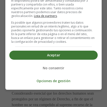
el dispositivo) podrá ser almacenada y consultada por 3
partners y compartida con ellos, o bien usada
específicamente por este sitio. Tanto nosotros como
nuestros partners podemos usar datos precisos de
Considerando que la
libertad
, la
justicia
y la
paz
en el
geolocalización.
Lista de partners
.
mundo tienen por base el reconocimiento de la dignidad
Es posible que algunos proveedores traten tus datos
intrínseca y de los derechos iguales e inalienables de
personales en virtud de un interés legítimo, algo a lo que
puedes oponerte gestionando tus opciones a continuación.
todos los miembros de la familia humana.
En la parte inferior de esta página o en el menú del sitio,
busca un enlace para gestionar o retirar el consentimiento en
la configuración de privacidad y cookies.
Considerando que el desconocimiento y el menosprecio
de los
derechos humanos
han originado actos de
barbarie ultrajantes para la conciencia de la
humanidad
,
Aceptar
y que se ha proclamado, como la aspiración más elevada
del hombre, el advenimiento de un mundo en que los
No consentir
seres humanos, liberados del temor y de la miseria,
disfruten de la
libertad
de palabra y de la libertad de
Opciones de gestión
creencias;
Considerando esencial que los derechos humanos sean
protegidos por un régimen de Derecho, a fin de que el
hombre no se vea compelido al supremo recurso de la