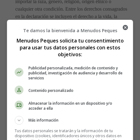
importar la raza, género, religión, origen étnico o
cualquier otra condición. Entre los derechos consagrados
en la declaración se incluyen el derecho a la vida, la
libertad, la igualdad, la educación, la libertad de
Te damos la bienvenida a Menudos Peques
expresión y la protección contra la tortura y la
discriminación.
Menudos Peques solicita tu consentimiento
para usar tus datos personales con estos
objetivos:
El Día de los Derechos Humanos se celebra para
concienciar sobre la importancia de la Declaración
Publicidad personalizada, medición de contenido y
Universal de Derechos Humanos y para promover la
publicidad, investigación de audiencia y desarrollo de
igualdad, la justicia y la dignidad para todos los seres
servicios
humanos
. A través de diferentes actividades y eventos,
Contenido personalizado
se busca educar y sensibilizar a la sociedad sobre los
derechos humanos y la importancia de protegerlos y
Almacenar la información en un dispositivo y/o
promoverlos en todo el mundo.
acceder a ella
Más información
Derechos Humanos -
Tus datos personales se tratarán y la información de tu
dispositivo (cookies, identificadores únicos y otros datos en
Preámbulo