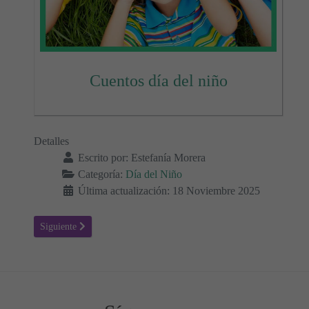
Cuentos día del niño
Detalles
Escrito por:
Estefanía Morera
Categoría:
Día del Niño
Última actualización: 18 Noviembre 2025
Artículo siguiente: Día del Niño: Actividades para Enseñar Derechos
Siguiente