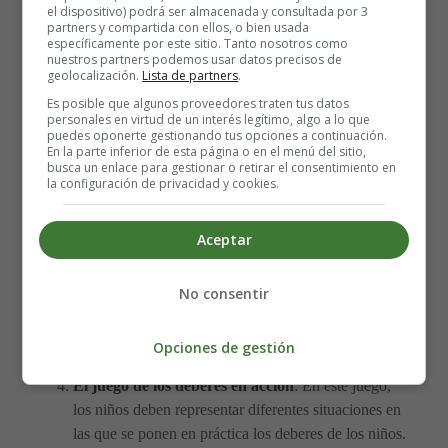
juego se centra en los desafíos que enfrentan los
el dispositivo) podrá ser almacenada y consultada por 3
niños para hacer valer sus derechos. Se pueden
partners y compartida con ellos, o bien usada
específicamente por este sitio. Tanto nosotros como
configurar obstáculos que representen barreras para el
nuestros partners podemos usar datos precisos de
acceso a la educación, la salud y otros derechos. Los
geolocalización.
Lista de partners
.
niños deben superar estos obstáculos y discutir cómo
Es posible que algunos proveedores traten tus datos
personales en virtud de un interés legítimo, algo a lo que
pueden hacer valer sus derechos en situaciones
puedes oponerte gestionando tus opciones a continuación.
similares.
En la parte inferior de esta página o en el menú del sitio,
busca un enlace para gestionar o retirar el consentimiento en
la configuración de privacidad y cookies.
Ejemplo: Los organizadores pueden colocar obstáculos
que representen barreras para la educación, como una
Aceptar
pared que represente la falta de recursos económicos para
acceder a la educación o una montaña que represente la
falta de transporte. Los niños deben superar estos
No consentir
obstáculos y discutir cómo pueden hacer valer sus
derechos a la educación y superar estas barreras.
Opciones de gestión
El juego de los deberes en acción
: En este juego,
los niños deben representar diferentes situaciones en
las que se ponen en práctica los deberes de los niños.