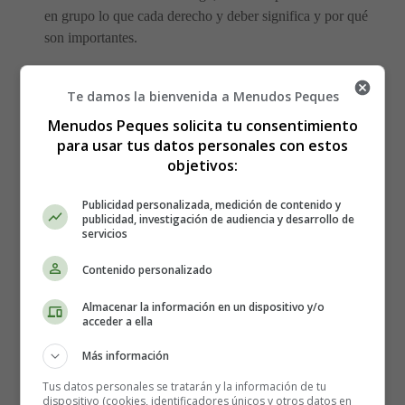
en grupo lo que cada derecho y deber significa y por qué
son importantes.
La búsqueda del tesoro de los derechos
: En este
Te damos la bienvenida a Menudos Peques
juego, los organizadores pueden esconder imágenes o
Menudos Peques solicita tu consentimiento
tarjetas que representen diferentes derechos de los
para usar tus datos personales con estos
niños en diferentes lugares del aula o de la escuela.
objetivos:
Los niños deben buscar estas imágenes y luego
discutir en grupo lo que cada derecho representa.
Publicidad personalizada, medición de contenido y
publicidad, investigación de audiencia y desarrollo de
Ejemplo: Los organizadores pueden esconder imágenes
servicios
que representen el derecho a la salud, el derecho a la
Contenido personalizado
educación, el derecho a la igualdad y el derecho a un
ambiente limpio. Después de encontrar cada imagen, los
Almacenar la información en un dispositivo y/o
niños pueden discutir en grupo lo que cada derecho
acceder a ella
significa y por qué son importantes.
Más información
La carrera de obstáculos de los derechos
: Este
Tus datos personales se tratarán y la información de tu
dispositivo (cookies, identificadores únicos y otros datos en