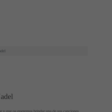
adel
Jadel
ar y que os queremos brindar una de sus canciones