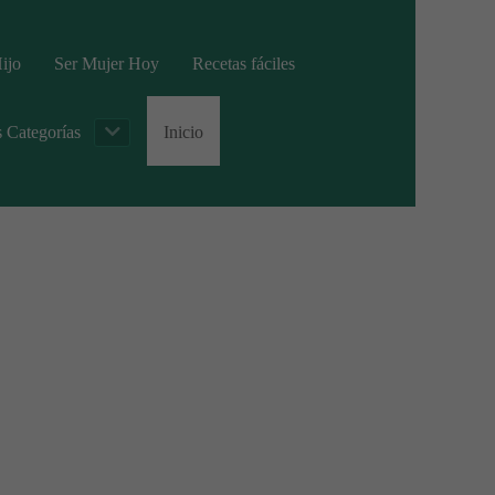
ijo
Ser Mujer Hoy
Recetas fáciles
s Categorías
Inicio