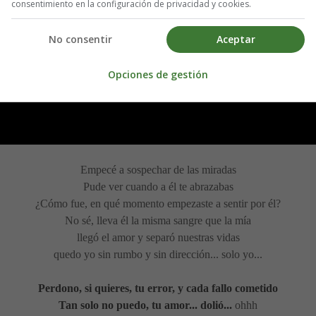
consentimiento en la configuración de privacidad y cookies.
No consentir
Aceptar
Opciones de gestión
Empecé a sospechar de las miradas
Pude ver cuando a él te abrazabas
¿Cómo fue, en qué momento empezaste a sentir por él?
No sé, lleva él la misma sangre que la mía
llegó el amor y separó nuestras vidas
quedo yo sin rumbo y sin dirección... solo yo...
Perdono, si quieres, tu error, y cada fallo cometido
Tan solo no puedo, tu amor... dolió...
ohhh