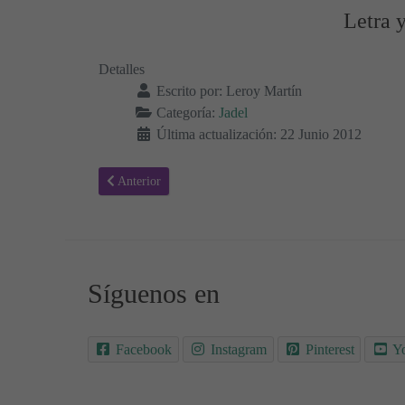
Letra 
Detalles
Escrito por:
Leroy Martín
Categoría:
Jadel
Última actualización: 22 Junio 2012
Artículo anterior: No por ti - Letra de la canción y Vídeo 
Anterior
Síguenos en
Facebook
Instagram
Pinterest
Y