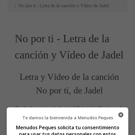
No por ti - Letra de la canción y Vídeo de Jadel
No por ti - Letra de la
canción y Vídeo de Jadel
Letra y Vídeo de la canción
No por ti, de Jadel
Desde el programa de Antena 3 Televisión, El número 1,
se da a conocer Jadel, un joven canario con una voz
Te damos la bienvenida a Menudos Peques
espectacular, ganador de dicho programa.
Menudos Peques solicita tu consentimiento
para usar tus datos personales con estos