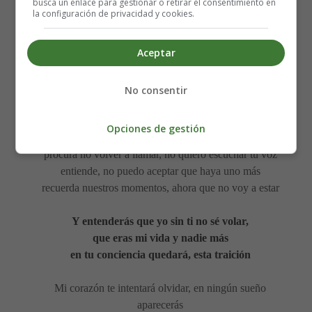
busca un enlace para gestionar o retirar el consentimiento en
la configuración de privacidad y cookies.
Aceptar
No consentir
Recojo mis maletas y me voy
y ya no hay nada más que hablar
Opciones de gestión
ya es tarde no lo intentes arreglar, es mejor un buen final
procura no volver a llamar, no quiero escuchar tu voz
entiende, no puedo aceptar que haya uno más
recuerda nuestros momentos, ahora que no voy a estar
Y entenderás que yo sin ti no sé volar,
que eras mi vida y nadie más
en tu conciencia quedará, esta traición
Mi corazón te intentará olvidar, en ningún sueño
aparecerás