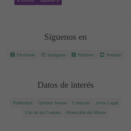
Artículo anterior: Just the way you are en español-inglés - Letra y V
Artículo siguiente: Perdono - Letra de la canción y Víd
Anterior
Siguiente
Síguenos en
Facebook
Instagram
Pinterest
Youtube
Datos de interés
Publicidad
Quiénes Somos
Contactar
Aviso Legal
Uso de las Cookies
Protección del Menor