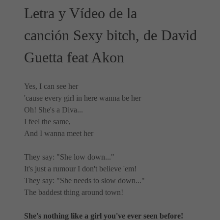
Letra y Vídeo de la
canción Sexy bitch, de David
Guetta feat Akon
Yes, I can see her
'cause every girl in here wanna be her
Oh! She's a Diva...
I feel the same,
And I wanna meet her
They say: "She low down..."
It's just a rumour I don't believe 'em!
They say: "She needs to slow down..."
The baddest thing around town!
She's nothing like a girl you've ever seen before!