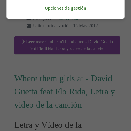
Detalles
Opciones de gestión
Escrito por:
Estefanía Morera
Categoría:
David Guetta
Última actualización: 15 May 2012
Leer más: Club can't handle me - David Guetta
feat Flo Rida, Letra y video de la canción
Where them girls at - David
Guetta feat Flo Rida, Letra y
video de la canción
Letra y Vídeo de la