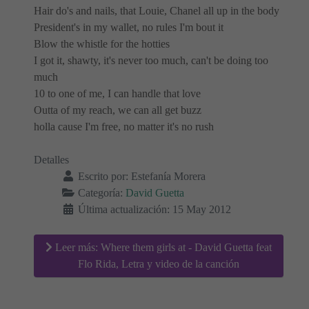
Hair do's and nails, that Louie, Chanel all up in the body
President's in my wallet, no rules I'm bout it
Blow the whistle for the hotties
I got it, shawty, it's never too much, can't be doing too
much
10 to one of me, I can handle that love
Outta of my reach, we can all get buzz
holla cause I'm free, no matter it's no rush
Detalles
Escrito por:
Estefanía Morera
Categoría:
David Guetta
Última actualización: 15 May 2012
Leer más: Where them girls at - David Guetta feat
Flo Rida, Letra y video de la canción