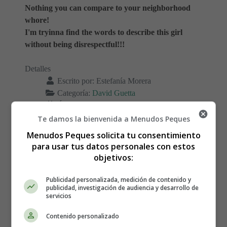
Nothing you can compare to your neighborhood
whore!
I'm tryinna find the words to describe this girl
without being disrespectful!!!
Detalles
Escrito por:
Estefanía Morera
Categoría:
David Guetta
Última actualización: 24 Diciembre 2014
Te damos la bienvenida a Menudos Peques
Leer más: Sexy bitch - David Guetta feat Akon,
Menudos Peques solicita tu consentimiento
para usar tus datos personales con estos
Letra y video de la canción
objetivos:
Publicidad personalizada, medición de contenido y
publicidad, investigación de audiencia y desarrollo de
Club can't handle me - David
servicios
Guetta feat Flo Rida, Letra y
Contenido personalizado