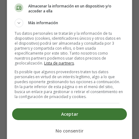
Almacenar la información en un dispositivo y/o
video de la canción
acceder a ella
Más información
Letra y Vídeo de la
Tus datos personales se tratarán y la información de tu
dispositivo (cookies, identificadores únicos y otros datos en
canción Club can't handle me,
el dispositivo) podrá ser almacenada y consultada por 3
partners y compartida con ellos, o bien usada
específicamente por este sitio. Tanto nosotros como
de David Guetta feat Flo Rida
nuestros partners podemos usar datos precisos de
geolocalización.
Lista de partners
.
Es posible que algunos proveedores traten tus datos
personales en virtud de un interés legítimo, algo a lo que
You know I know how
puedes oponerte gestionando tus opciones a continuación.
To make em stop and stare as I zone out
En la parte inferior de esta página o en el menú del sitio,
busca un enlace para gestionar o retirar el consentimiento en
The club can't even handle me right now
la configuración de privacidad y cookies.
Watchin you watchin me I go all out
The club can't even handle me right now
Aceptar
Eyy yeahhh
The club can't even handle me right now (x2)
No consentir