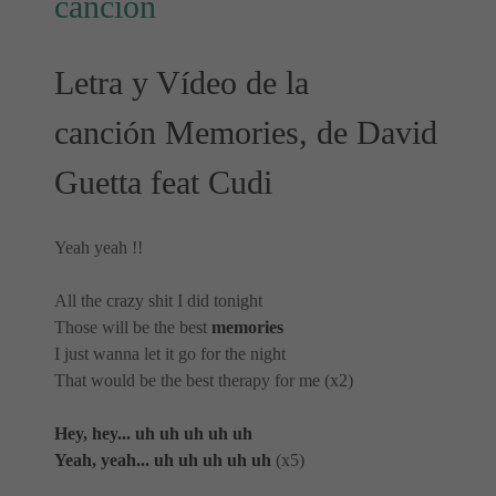
canción
Letra y Vídeo de la
canción Memories, de David
Guetta feat Cudi
Yeah yeah !!
All the crazy shit I did tonight
Those will be the best
memories
I just wanna let it go for the night
That would be the best therapy for me (x2)
Hey, hey... uh uh uh uh uh
Yeah, yeah... uh uh uh uh uh
(x5)