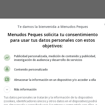
Te damos la bienvenida a Menudos Peques
Menudos Peques solicita tu consentimiento
para usar tus datos personales con estos
objetivos:
Publicidad personalizada, medición de contenido y publicidad,
investigación de audiencia y desarrollo de servicios
whore!
Contenido personalizado
hout being disrespectful!!!
Almacenar la información en un dispositivo y/o acceder a ella
lose
Más información
hout being disrespectful!!!
Tus datos personales se tratarán y la información de tu dispositivo
(cookies, identificadores únicos y otros datos en el dispositivo) podrá
ser almacenada y consultada por 3 partners y compartida con ellos, o