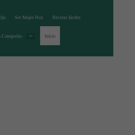
ijo
Ser Mujer Hoy
Recetas fáciles
s Categorías
Inicio