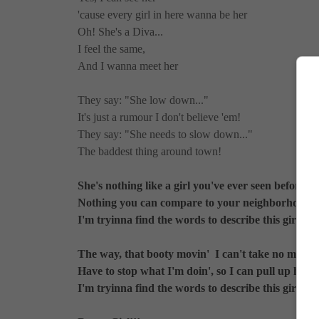
'cause every girl in here wanna be her
Oh! She's a Diva...
I feel the same,
And I wanna meet her
They say: "She low down..."
It's just a rumour I don't believe 'em!
They say: "She needs to slow down..."
The baddest thing around town!
She's nothing like a girl you've ever seen before!
Nothing you can compare to your neighborhood 
I'm tryinna find the words to describe this girl wit
The way, that booty movin' I can't take no more
Have to stop what I'm doin', so I can pull up her c
I'm tryinna find the words to describe this girl wit