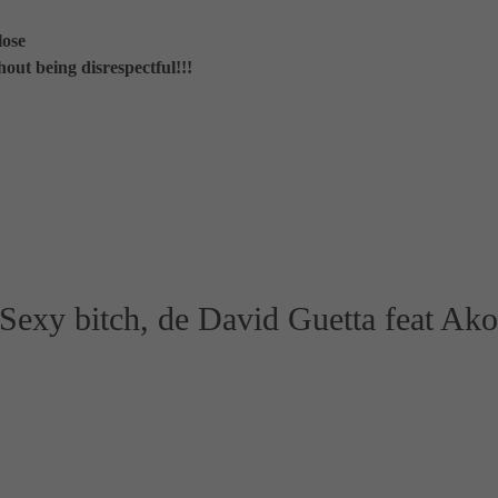
lose
hout being disrespectful!!!
 Sexy bitch, de David Guetta feat Ak