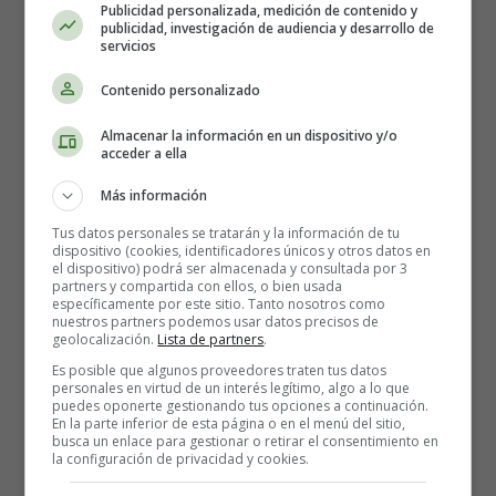
And all the things you do, and it was called
yellow
Publicidad personalizada, medición de contenido y
publicidad, investigación de audiencia y desarrollo de
servicios
So then I took my turn, Oh all the things I've done
And it was all
yellow
Contenido personalizado
Almacenar la información en un dispositivo y/o
Your skin, Oh yeah your skin and bones
acceder a ella
Turn into something beautiful
D'you know you know I love you so
Más información
You know I love you so
Tus datos personales se tratarán y la información de tu
dispositivo (cookies, identificadores únicos y otros datos en
el dispositivo) podrá ser almacenada y consultada por 3
I swam across, I jumped across for you
partners y compartida con ellos, o bien usada
Oh all the things you do, cause you were all
yellow
específicamente por este sitio. Tanto nosotros como
nuestros partners podemos usar datos precisos de
geolocalización.
Lista de partners
.
I drew a line, I drew a line for you
Es posible que algunos proveedores traten tus datos
Oh what a things to do, and it was all
yellow
personales en virtud de un interés legítimo, algo a lo que
puedes oponerte gestionando tus opciones a continuación.
En la parte inferior de esta página o en el menú del sitio,
Your skin, Oh yeah your skin and bones
busca un enlace para gestionar o retirar el consentimiento en
la configuración de privacidad y cookies.
Turn into something beautiful
D'you know for you I bleed myself dry