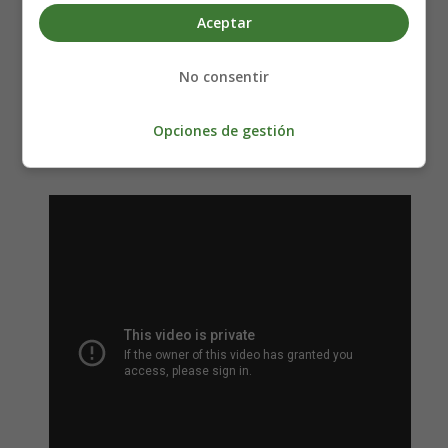
For you I bleed myself dry
Aceptar
Its true look how they shine for you
No consentir
look how they shine for you (x4)
look how they shine
Opciones de gestión
look at the stars look how they shine for you
Oh all the things you do