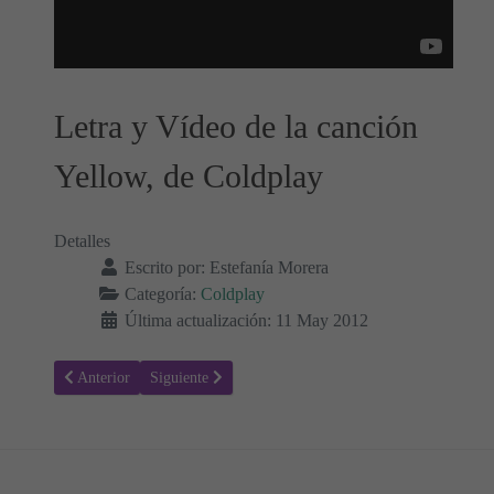
Letra y Vídeo de la canción
Yellow, de Coldplay
Detalles
Escrito por:
Estefanía Morera
Categoría:
Coldplay
Última actualización: 11 May 2012
Artículo anterior: Trouble - Coldplay, Letra y Vídeo de la Canción
Artículo siguiente: Beautiful world - Coldplay, Letra 
Anterior
Siguiente