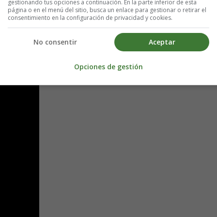
gestionando tus opciones a continuación. En la parte inferior de esta
página o en el menú del sitio, busca un enlace para gestionar o retirar el
consentimiento en la configuración de privacidad y cookies.
No consentir
Aceptar
on.
Opciones de gestión