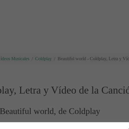
Vídeos Musicales
Coldplay
Beautiful world - Coldplay, Letra y Ví
play, Letra y Vídeo de la Canci
 Beautiful world, de Coldplay