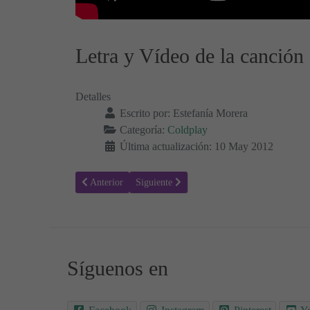
Letra y Vídeo de la canción
Detalles
Escrito por:
Estefanía Morera
Categoría:
Coldplay
Última actualización: 10 May 2012
Artículo anterior: Yellow - Coldplay, Letra y Vídeo de la
Artículo siguiente: Clocks - Coldplay, Letra
Anterior
Siguiente
Síguenos en