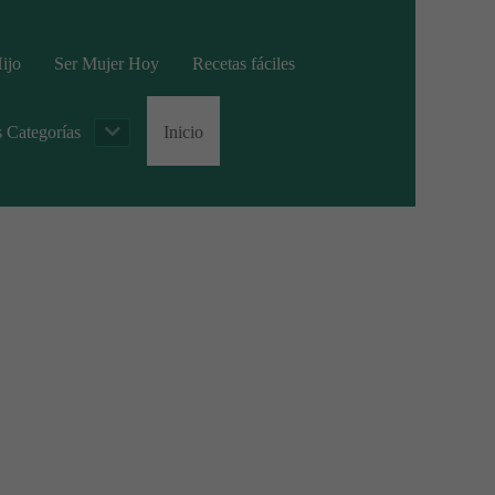
ijo
Ser Mujer Hoy
Recetas fáciles
s Categorías
Inicio