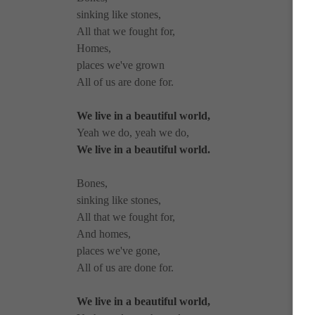
sinking like stones,
All that we fought for,
Homes,
places we've grown
All of us are done for.
We live in a beautiful world,
Yeah we do, yeah we do,
We live in a beautiful world.
Bones,
sinking like stones,
All that we fought for,
And homes,
places we've gone,
All of us are done for.
We live in a beautiful world,