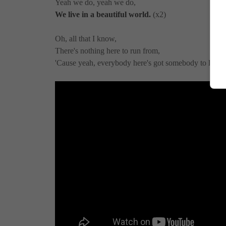
Yeah we do, yeah we do,
We live in a beautiful world.
(x2)
Oh, all that I know,
There's nothing here to run from,
'Cause yeah, everybody here's got somebody to lean 