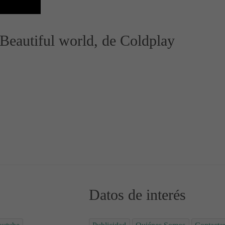
 Beautiful world, de Coldplay
 Canción
 y Vídeo de la Canción
Datos de interés