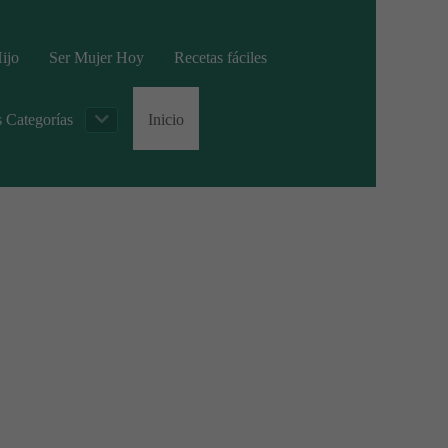
ijo
Ser Mujer Hoy
Recetas fáciles
s Categorías
Inicio