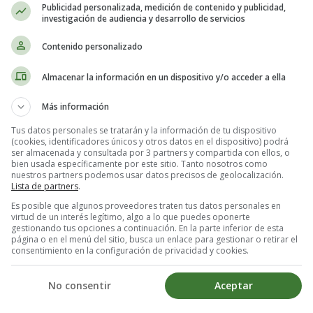
Publicidad personalizada, medición de contenido y publicidad,
investigación de audiencia y desarrollo de servicios
uerpo habitó un trozo de tu olor
Contenido personalizado
ojos habitó un trozo de dolor
Almacenar la información en un dispositivo y/o acceder a ella
Más información
Tus datos personales se tratarán y la información de tu dispositivo
(cookies, identificadores únicos y otros datos en el dispositivo) podrá
ser almacenada y consultada por 3 partners y compartida con ellos, o
bien usada específicamente por este sitio. Tanto nosotros como
uerpo habitó un trozo de tu olor
nuestros partners podemos usar datos precisos de geolocalización.
Lista de partners
.
ojos habitó un trozo de dolor
uerpo habitó un trozo de tu olor
Es posible que algunos proveedores traten tus datos personales en
virtud de un interés legítimo, algo a lo que puedes oponerte
ojos habitó un trozo de dolor
gestionando tus opciones a continuación. En la parte inferior de esta
página o en el menú del sitio, busca un enlace para gestionar o retirar el
consentimiento en la configuración de privacidad y cookies.
No consentir
Aceptar