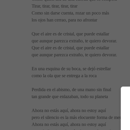
Tirar, tirar, tirar, tirar, tirar
Como sin darse cuenta, rozar un poco más
los ojos han cerrao, para no afrontar
Que el aire es de cristal, que puede estallar
que aunque parezca extraño, te quiero devorar.
Que el aire es de cristal, que puede estallar
que aunque parezca extraño, te quiero devorar.
En una esquina de su boca, se dejó estrellar
como la ola que se entrega a la roca
Perdida en el abismo, de una mano sin final
tan grande que enlazaban, todo su planeta
Ahora no estás aquí, ahora no estoy aquí
pero el silencio es la más elocuente forma de mentir
Ahora no estás aquí, ahora no estoy aquí