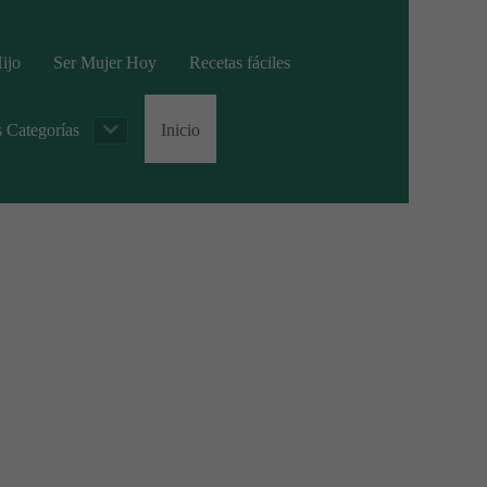
ijo
Ser Mujer Hoy
Recetas fáciles
s Categorías
Inicio