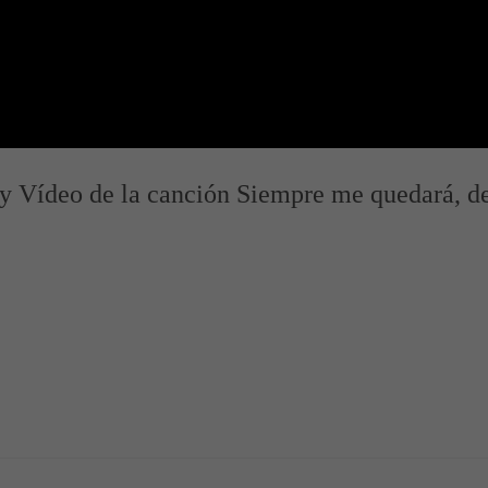
 y Vídeo de la canción Siempre me quedará, d
a Canción
Vídeo de la Canción