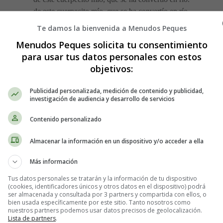
de este cuerpecito mío, que se ha convertío en río.
Te damos la bienvenida a Menudos Peques
Me cuesta abrir los ojos y lo hago poco a poco,
Menudos Peques solicita tu consentimiento
no sea que aún te encuentre cerca.
para usar tus datos personales con estos
Me guardo tu recuerdo como el mejor secreto,
objetivos:
que dulce fue tenerte dentro.
Publicidad personalizada, medición de contenido y publicidad,
Hay un trozo de luz en esta oscuridad
investigación de audiencia y desarrollo de servicios
para prestarme calma.
El tiempo todo calma, la tempestad y la calma,
Contenido personalizado
el tiempo todo calma, la tempestad y la calma.
Almacenar la información en un dispositivo y/o acceder a ella
Siempre me quedará, la voz suave del mar,
Más información
volver a respirar la lluvia que caerá sobre este cuerpo y mojará
la flor que crece en mí, y volver a reír
Tus datos personales se tratarán y la información de tu dispositivo
(cookies, identificadores únicos y otros datos en el dispositivo) podrá
y cada día un instante volver a pensar en ti.
ser almacenada y consultada por 3 partners y compartida con ellos, o
En la voz suave del mar, en volver a respirar la lluvia que caerá
bien usada específicamente por este sitio. Tanto nosotros como
nuestros partners podemos usar datos precisos de geolocalización.
sobre este cuerpo y mojará, la flor que crece en mí,
Lista de partners
.