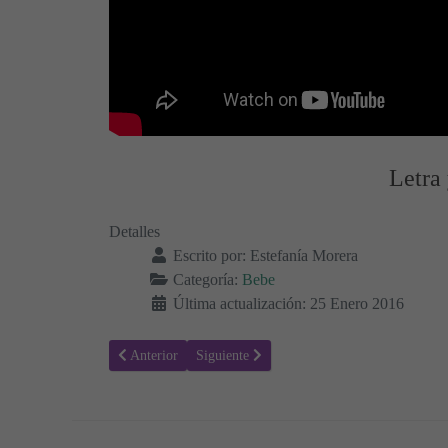
Letra
Detalles
Escrito por:
Estefanía Morera
Categoría:
Bebe
Última actualización: 25 Enero 2016
Artículo anterior: Tu Silencio - Bebe, Letra y Vídeo de l
Artículo siguiente: Me Fui - Bebe, Letra y 
Anterior
Siguiente