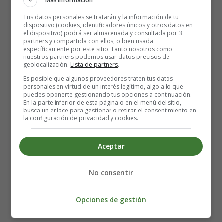
Más información
Tus datos personales se tratarán y la información de tu
Vamos a darle la vuelta el mundo
dispositivo (cookies, identificadores únicos y otros datos en
Subir al espacio y bajar un segundo
el dispositivo) podrá ser almacenada y consultada por 3
partners y compartida con ellos, o bien usada
Perdernos dos mil años por ahí
específicamente por este sitio. Tanto nosotros como
Que cuando me miras me quedo mudo
nuestros partners podemos usar datos precisos de
geolocalización.
Lista de partners
.
Y le grito al viento que me derrumbo
Te espero en cualquier plaza de Madrid
Es posible que algunos proveedores traten tus datos
personales en virtud de un interés legítimo, algo a lo que
puedes oponerte gestionando tus opciones a continuación.
Cruza el cielo un cometa
En la parte inferior de esta página o en el menú del sitio,
busca un enlace para gestionar o retirar el consentimiento en
Y le pido
la configuración de privacidad y cookies.
Que vuelva
Aceptar
Y pídeme que bailemos
Al menos una vez más
Que dure este minuto cien años más
No consentir
Y si volvemos a vernos
Al menos una vez más
Opciones de gestión
No te robaré los besos que no puedes dar