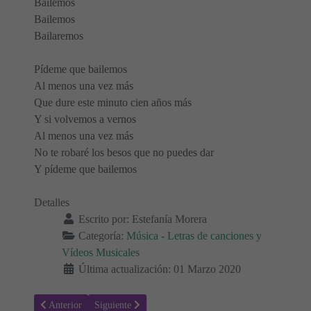
Bailemos
Bailemos
Bailaremos
Pídeme que bailemos
Al menos una vez más
Que dure este minuto cien años más
Y si volvemos a vernos
Al menos una vez más
No te robaré los besos que no puedes dar
Y pídeme que bailemos
Detalles
Escrito por:
Estefanía Morera
Categoría:
Música - Letras de canciones y
Vídeos Musicales
Última actualización: 01 Marzo 2020
Artículo anterior: Letra de, Aire, de David Otero & Georgina & Fun
Artículo siguiente: Letra de, Buscando el Sol, de Davi
Anterior
Siguiente