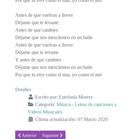
Por que tu eres como el mar, yo como el aire
Antes de que vuelvas a llover
Déjame que te levante
Antes de que cambies
Déjame que nos mezclemos en un baile
Antes de que vuelvas a llover
Déjame que te levante
Y antes de que cambies
Déjame que nos mezclemos en un baile
Por que tu eres como el mar, yo como el aire
Detalles
Escrito por:
Estefanía Morera
Categoría:
Música - Letras de canciones y
Vídeos Musicales
Última actualización: 07 Marzo 2020
Artículo anterior: Letras perfectas, de Efecto Pasillo feat. Despistaos
Artículo siguiente: Letra y vídeo de la canción, Baile
Anterior
Siguiente