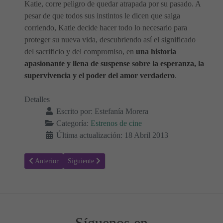
Katie, corre peligro de quedar atrapada por su pasado. A
pesar de que todos sus instintos le dicen que salga
corriendo, Katie decide hacer todo lo necesario para
proteger su nueva vida, descubriendo así el significado
del sacrificio y del compromiso, en
una historia
apasionante y llena de suspense sobre la esperanza, la
supervivencia y el poder del amor verdadero
.
Detalles
Escrito por:
Estefanía Morera
Categoría:
Estrenos de cine
Última actualización: 18 Abril 2013
Artículo anterior: Iron Man 3
Artículo siguiente: Un amor entre dos mundos
Anterior
Siguiente
Síguenos en