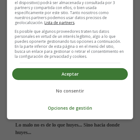
el dispositivo) podrá ser almacenada y consultada por 3
Smulders, Noah Lomax, David Lyons
partners y compartida con ellos, o bien usada
específicamente por este sitio. Tanto nosotros como
Año: 2013.
nuestros partners podemos usar datos precisos de
Fecha de estreno: 19-04-2013
geolocalización.
Lista de partners
.
Duración: 115 min.
Es posible que algunos proveedores traten tus datos
personales en virtud de un interés legítimo, algo a lo que
Género:
Drama, Misterio, Romance
puedes oponerte gestionando tus opciones a continuación.
En la parte inferior de esta página o en el menú del sitio,
busca un enlace para gestionar o retirar el consentimiento en
la configuración de privacidad y cookies.
Aceptar
No consentir
Opciones de gestión
Lo malo no es de lo que huyes... Sino hacia donde
huyes...