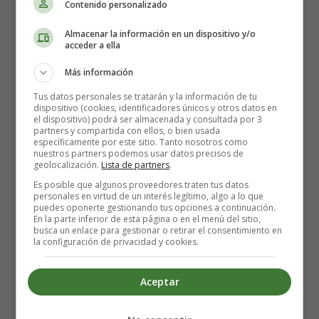
Contenido personalizado
Director:
Shane Black
Almacenar la información en un dispositivo y/o
Intérpretes:
Robert Downey Jr., Gwyneth Paltrow,
acceder a ella
Don Cheadle, Guy Pearce, Rebecca Hall, Ben
Más información
Kingsley, Jon Favreau, James Badge Dale, Stephanie
Szostak
Tus datos personales se tratarán y la información de tu
dispositivo (cookies, identificadores únicos y otros datos en
País: USA
el dispositivo) podrá ser almacenada y consultada por 3
Año: 2013.
partners y compartida con ellos, o bien usada
específicamente por este sitio. Tanto nosotros como
Fecha de estreno: 26-04-2013
nuestros partners podemos usar datos precisos de
Género:
Acción
geolocalización.
Lista de partners
.
Es posible que algunos proveedores traten tus datos
personales en virtud de un interés legítimo, algo a lo que
puedes oponerte gestionando tus opciones a continuación.
En la parte inferior de esta página o en el menú del sitio,
busca un enlace para gestionar o retirar el consentimiento en
la configuración de privacidad y cookies.
Aceptar