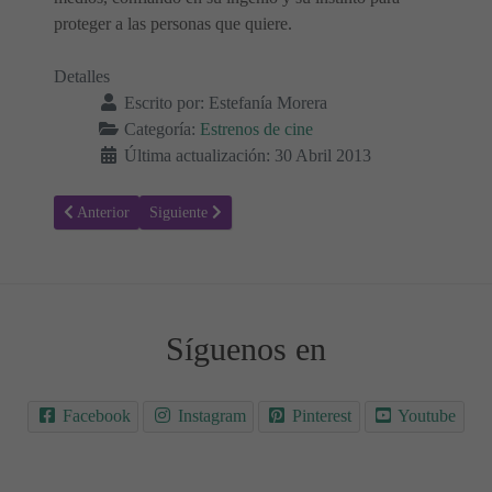
proteger a las personas que quiere.
Detalles
Escrito por:
Estefanía Morera
Categoría:
Estrenos de cine
Última actualización: 30 Abril 2013
Artículo anterior: La gran boda
Artículo siguiente: Un lugar donde refugiarse
Anterior
Siguiente
Síguenos en
Facebook
Instagram
Pinterest
Youtube