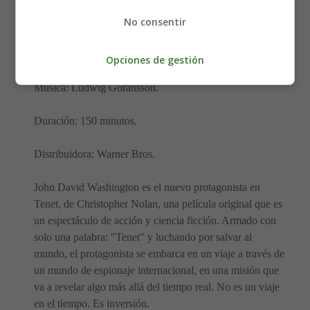
Género: Acción.
No consentir
Guión: Christopher Nolan.
Opciones de gestión
Música: Ludwig Göransson.
Duración: 150 minutos.
Distribuidora: Warner Bros.
John David Washington es el nuevo protagonista en
Tenet, de Christopher Nolan, una película original que es
un espectáculo de acción y ciencia ficción. Armado con
solo una palabra: "Tenet" y luchando por salvar al
mundo, el protagonista se embarca en un viaje a través de
un mundo de espionaje internacional, en una misión que
va a revelar algo más allá del tiempo real. No es un viaje
en el tiempo. Es inversión.