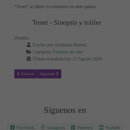
"Tenet" se filmó en exteriores en siete países.
Tenet - Sinopsis y tráiler
Detalles
Escrito por:
Estefanía Morera
Categoría:
Estrenos de cine
Última actualización: 27 Agosto 2020
Artículo anterior: Los Nuevos Mutantes - Sinopsis y Trailer
Artículo siguiente: Padre no hay más que uno 2: La lle
Anterior
Siguiente
Síguenos en
Facebook
Instagram
Pinterest
Youtube