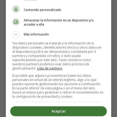
Contenido personalizado
Almacenar la información en un dispositivo y/o
acceder a ella
Más información
Tus datos personales se tratarán y la información de tu
dispositivo (cookies, identificadores únicos y otros datos en
Dirección: Christopher Nolan
el dispositivo) podrá ser almacenada y consultada por 3
partners y compartida con ellos, o bien usada
específicamente por este sitio. Tanto nosotros como
Actores: Robert Pattinson, Kenneth Branagh, Michael
nuestros partners podemos usar datos precisos de
geolocalización.
Lista de partners
.
Caine, Clémence Poésy, Elizabeth Debicki, Aaron
Taylor-Johnson y John David Washington
Es posible que algunos proveedores traten tus datos
personales en virtud de un interés legítimo, algo a lo que
puedes oponerte gestionando tus opciones a continuación.
Nacionalidad: Reino Unido, Estados Unidos.
En la parte inferior de esta página o en el menú del sitio,
busca un enlace para gestionar o retirar el consentimiento en
la configuración de privacidad y cookies.
Año: 2020
Aceptar
Fecha de estreno: 26-08-2020