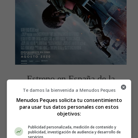
Estreno en España de la
Te damos la bienvenida a Menudos Peques
película, Tenet - Sinopsis y
Menudos Peques solicita tu consentimiento
tráiler
para usar tus datos personales con estos
objetivos:
Publicidad personalizada, medición de contenido y
publicidad, investigación de audiencia y desarrollo de
servicios