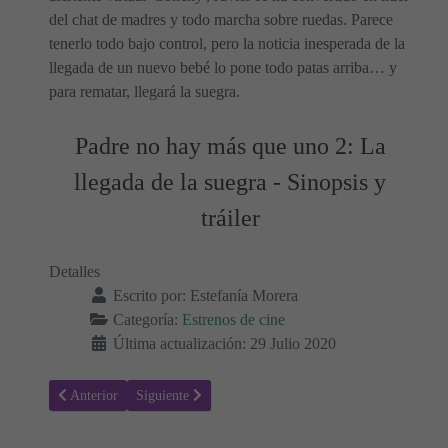
del chat de madres y todo marcha sobre ruedas. Parece
tenerlo todo bajo control, pero la noticia inesperada de la
llegada de un nuevo bebé lo pone todo patas arriba… y
para rematar, llegará la suegra.
Padre no hay más que uno 2: La
llegada de la suegra - Sinopsis y
tráiler
Detalles
Escrito por:
Estefanía Morera
Categoría:
Estrenos de cine
Última actualización: 29 Julio 2020
Artículo anterior: Tenet - Sinopsis y Trailer
Artículo siguiente: La familia que tú eliges - Sinopsis 
Anterior
Siguiente