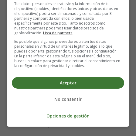
Tus datos personales se tratarán y la información de tu
dispositivo (cookies, identificadores únicos y otros datos en
el dispositivo) podrá ser almacenada y consultada por 3
partners y compartida con ellos, o bien usada
específicamente por este sitio. Tanto nosotros como
nuestros partners podemos usar datos precisos de
geolocalización.
Lista de partners
.
Es posible que algunos proveedores traten tus datos
personales en virtud de un interés legítimo, algo a lo que
puedes oponerte gestionando tus opciones a continuación.
En la parte inferior de esta página o en el menú del sitio,
busca un enlace para gestionar o retirar el consentimiento en
la configuración de privacidad y cookies.
Aceptar
Dirección: Santiago Segura
No consentir
Actores:Loles León, Toni Acosta, Leo Harlem, Santiago
Segura y Silvia Abril
Opciones de gestión
Nacionalidad: España