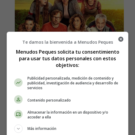
Te damos la bienvenida a Menudos Peques
Menudos Peques solicita tu consentimiento
para usar tus datos personales con estos
objetivos:
Publicidad personalizada, medición de contenido y
publicidad, investigación de audiencia y desarrollo de
servicios
Estreno en España de la
Contenido personalizado
película, Padre no hay más
Almacenar la información en un dispositivo y/o
acceder a ella
que uno 2: La llegada de la
Más información
suegra - Sinopsis y tráiler