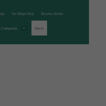
ijo
Ser Mujer Hoy
Recetas fáciles
s Categorías
Inicio