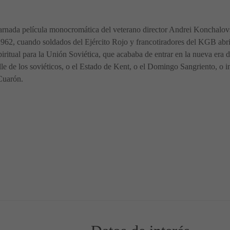
escarnada película monocromática del veterano director Andrei Konchalov
962, cuando soldados del Ejército Rojo y francotiradores del KGB abr
ritual para la Unión Soviética, que acababa de entrar en la nueva era d
lle de los soviéticos, o el Estado de Kent, o el Domingo Sangriento, o 
Cuarón.
er
 Trailer