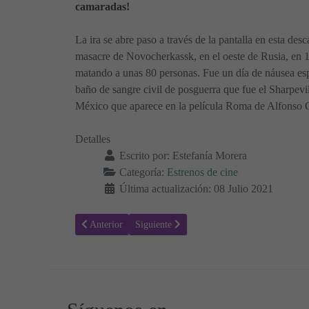
camaradas!
La ira se abre paso a través de la pantalla en esta d
masacre de Novocherkassk, en el oeste de Rusia, en 1
matando a unas 80 personas. Fue un día de náusea espi
baño de sangre civil de posguerra que fue el Sharpevi
México que aparece en la película Roma de Alfonso 
Detalles
Escrito por:
Estefanía Morera
Categoría:
Estrenos de cine
Última actualización: 08 Julio 2021
Artículo anterior: Una canción irlandesa - Sinopsis y Trail
Artículo siguiente: Viuda Negra - Sinopsis y
Anterior
Siguiente