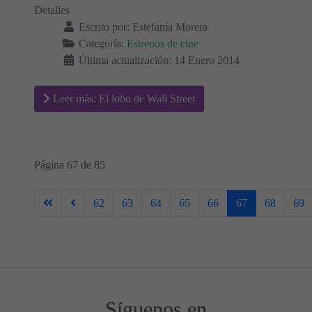
Detalles
Escrito por:
Estefanía Morera
Categoría:
Estrenos de cine
Última actualización: 14 Enero 2014
Leer más: El lobo de Wall Street
Página 67 de 85
62
63
64
65
66
67
68
69
Síguenos en