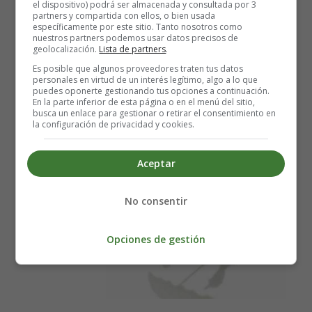
el dispositivo) podrá ser almacenada y consultada por 3
Estreno en España de la
partners y compartida con ellos, o bien usada
específicamente por este sitio. Tanto nosotros como
nuestros partners podemos usar datos precisos de
película Al encuentro de Mr.
geolocalización.
Lista de partners
.
Es posible que algunos proveedores traten tus datos
Banks
personales en virtud de un interés legítimo, algo a lo que
puedes oponerte gestionando tus opciones a continuación.
En la parte inferior de esta página o en el menú del sitio,
busca un enlace para gestionar o retirar el consentimiento en
la configuración de privacidad y cookies.
Aceptar
No consentir
Opciones de gestión