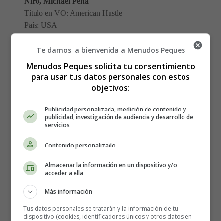
Niro, Michael Peña
Título en VO: American Hustle
País: USA
Año: 2013
Fecha de estreno: 31-01-2014
Te damos la bienvenida a Menudos Peques
Género: Drama
Menudos Peques solicita tu consentimiento
para usar tus datos personales con estos
Detalles
objetivos:
Escrito por:
Estefanía Morera
Categoría:
Estrenos de cine
Publicidad personalizada, medición de contenido y
publicidad, investigación de audiencia y desarrollo de
Última actualización: 28 Enero 2014
servicios
Contenido personalizado
Leer más: La gran estafa americana
Almacenar la información en un dispositivo y/o
acceder a ella
Más información
Al encuentro de Mr. Banks
Tus datos personales se tratarán y la información de tu
dispositivo (cookies, identificadores únicos y otros datos en