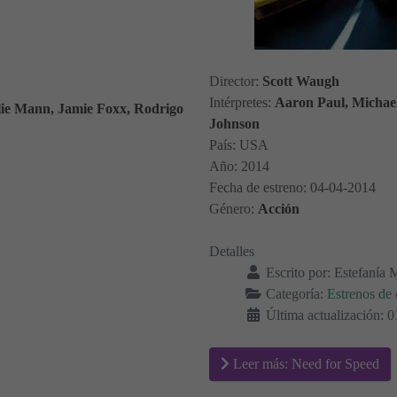
Director:
Scott Waugh
Intérpretes:
Aaron Paul, Michae
lie Mann, Jamie Foxx, Rodrigo
Johnson
País: USA
Año: 2014
Fecha de estreno: 04-04-2014
Género:
Acción
Detalles
Escrito por:
Estefanía 
Categoría:
Estrenos de 
Última actualización: 0
Leer más: Need for Speed