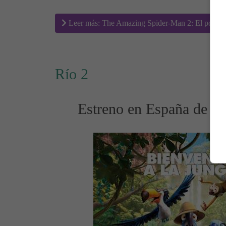
Leer más: The Amazing Spider-Man 2: El poder d
Río 2
Estreno en España de la 