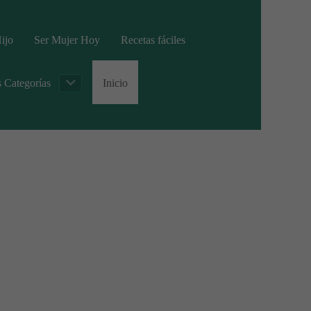
ijo
Ser Mujer Hoy
Recetas fáciles
s Categorías
Inicio