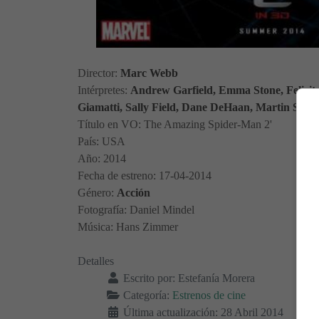
Director:
Marc Webb
Intérpretes:
Andrew Garfield, Emma Stone, Felicity
Giamatti, Sally Field, Dane DeHaan, Martin Shee
Título en VO: The Amazing Spider-Man 2'
País: USA
Año: 2014
Fecha de estreno: 17-04-2014
Género:
Acción
Fotografía: Daniel Mindel
Música: Hans Zimmer
Detalles
Escrito por:
Estefanía Morera
Categoría:
Estrenos de cine
Última actualización: 28 Abril 2014