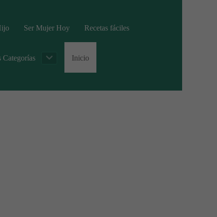
ijo
Ser Mujer Hoy
Recetas fáciles
s Categorías
Inicio