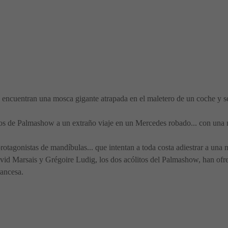
encuentran una mosca gigante atrapada en el maletero de un coche y se
os de Palmashow a un extraño viaje en un Mercedes robado... con una 
 protagonistas de mandíbulas... que intentan a toda costa adiestrar a un
vid Marsais y Grégoire Ludig, los dos acólitos del Palmashow, han ofr
rancesa.