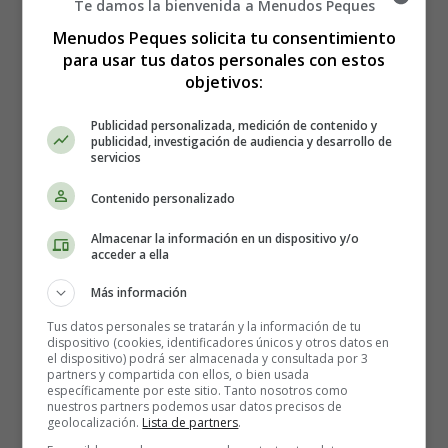
Te damos la bienvenida a Menudos Peques
Menudos Peques solicita tu consentimiento
para usar tus datos personales con estos
objetivos:
Título original: A Quiet Place. Part II
Publicidad personalizada, medición de contenido y
publicidad, investigación de audiencia y desarrollo de
Dirección: John Krasinski
servicios
Contenido personalizado
Actores: Emily Blunt, John Krasinski, Noah Jupe,
Millicent Simmonds, Cillian Murphy, Djimon Hounsou,
Almacenar la información en un dispositivo y/o
Okieriete Onaodowan, Wayne Duvall, Lauren-Ashley
acceder a ella
Cristiano, Ashley Dyke, Blake DeLong, Silas Pereira-
Más información
Olson, Zachary Golinger, Liz Cameron, Chris TDL
Tus datos personales se tratarán y la información de tu
dispositivo (cookies, identificadores únicos y otros datos en
Nacionalidad: USA
el dispositivo) podrá ser almacenada y consultada por 3
partners y compartida con ellos, o bien usada
específicamente por este sitio. Tanto nosotros como
Año: 2021
nuestros partners podemos usar datos precisos de
geolocalización.
Lista de partners
.
Fecha de estreno: 16-06-2021