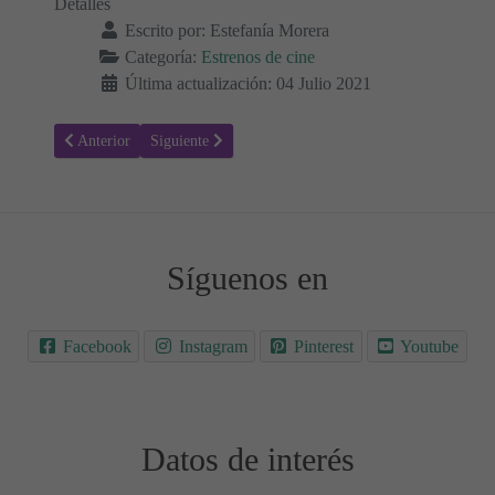
Detalles
Escrito por:
Estefanía Morera
Categoría:
Estrenos de cine
Última actualización: 04 Julio 2021
Artículo anterior: Queridos vecinos - Sinopsis y Trailer
Artículo siguiente: El otro guardaespaldas 2 - Sinopsis 
Anterior
Siguiente
Síguenos en
Facebook
Instagram
Pinterest
Youtube
Datos de interés