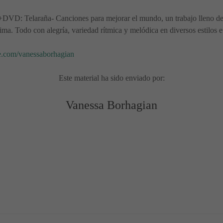
VD: Telaraña- Canciones para mejorar el mundo, un trabajo lleno de so
ma. Todo con alegría, variedad rítmica y melódica en diversos estilos e 
com/vanessaborhagian
Este material ha sido enviado por:
Vanessa Borhagian
dad, Reyes Magos o cumpleaños