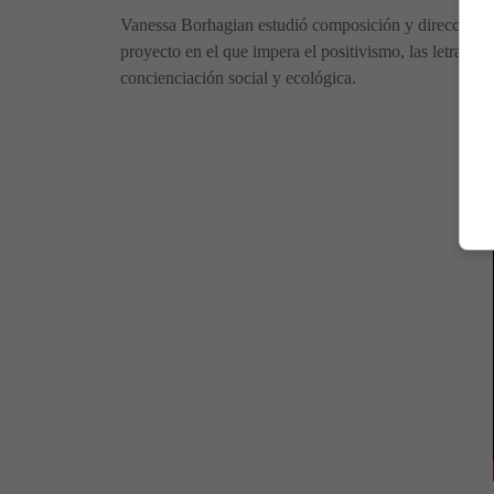
Vanessa Borhagian estudió composición y dirección e
proyecto en el que impera el positivismo, las letras mo
concienciación social y ecológica.