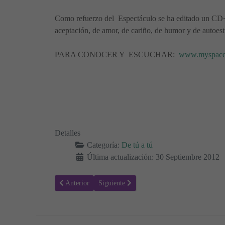
Como refuerzo del Espectáculo se ha editado un CD+D
aceptación, de amor, de cariño, de humor y de autoesti
PARA CONOCER Y ESCUCHAR:
www.myspace.
Detalles
Categoría:
De tú a tú
Última actualización: 30 Septiembre 2012
Artículo anterior: Regalar animales domésticos por Navi
Artículo siguiente: El Burro y el Pozo
Anterior
Siguiente