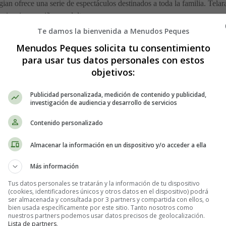
an ofrece una serie de espectáculos destinados a toda la familia. Tela
periencia con niños y adultos.
Te damos la bienvenida a Menudos Peques
Menudos Peques solicita tu consentimiento
para usar tus datos personales con estos
objetivos:
Publicidad personalizada, medición de contenido y publicidad,
investigación de audiencia y desarrollo de servicios
Contenido personalizado
Almacenar la información en un dispositivo y/o acceder a ella
Más información
ue descubre cómo mejorar el mundo con "magias especiales". En su aven
Tus datos personales se tratarán y la información de tu dispositivo
lar y jugar. Con Pepito, el gusano, el Limón mal humorado, los Lechugo
(cookies, identificadores únicos y otros datos en el dispositivo) podrá
ser almacenada y consultada por 3 partners y compartida con ellos, o
 musicales, de la naturaleza…Interactividad con el público, amor y aleg
bien usada específicamente por este sitio. Tanto nosotros como
n y niños y mayores disfruten participando.
nuestros partners podemos usar datos precisos de geolocalización.
Lista de partners
.