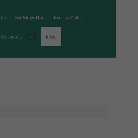
ijo
Ser Mujer Hoy
Recetas fáciles
s Categorías
Inicio