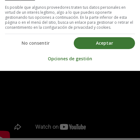
n Sao Paulo donde trabajó como cantante, compositora y profesora. De
Es posible que algunos proveedores traten tus datos personales en
virtud de un interés legítimo, algo a lo que puedes oponerte
tivadoras y que fortalecen la autoestima, la aceptación y valoración de 
gestionando tus opciones a continuación. En la parte inferior de esta
página o en el menú del sitio, busca un enlace para gestionar o retirar el
consentimiento en la configuración de privacidad y cookies.
No consentir
Aceptar
Opciones de gestión