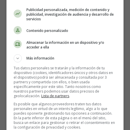
Ejercicios de la mano
Publicidad personalizada, medición de contenido y
publicidad, investigación de audiencia y desarrollo de
servicios
para el
Síndrome de
Contenido personalizado
Túnel Carpiano.
Almacenar la información en un dispositivo y/o
acceder a ella
Más información
Tus datos personales se tratarán y la información de tu
dispositivo (cookies, identificadores únicos y otros datos en
el dispositivo) podrá ser almacenada y consultada por 3
partners y compartida con ellos, o bien usada
específicamente por este sitio. Tanto nosotros como
nuestros partners podemos usar datos precisos de
geolocalización.
Lista de partners
.
Es posible que algunos proveedores traten tus datos
personales en virtud de un interés legítimo, algo a lo que
puedes oponerte gestionando tus opciones a continuación.
En la parte inferior de esta página o en el menú del sitio,
busca un enlace para gestionar o retirar el consentimiento en
la configuración de privacidad y cookies.