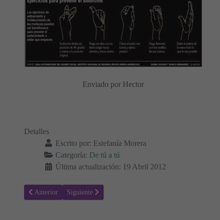
Enviado por Hector
Detalles
Escrito por:
Estefanía Morera
Categoría:
De tú a tú
Última actualización: 19 Abril 2012
Artículo anterior: Los tres viejitos - De tú a tú
Artículo siguiente: Tengo todo el tiempo del universo -
Anterior
Siguiente