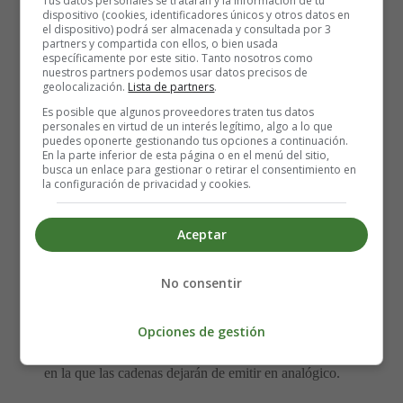
Tus datos personales se tratarán y la información de tu
de la ventana para que la señal llegue más nítida y si lo
dispositivo (cookies, identificadores únicos y otros datos en
ves posible, adquieras también un amplificador para
el dispositivo) podrá ser almacenada y consultada por 3
partners y compartida con ellos, o bien usada
TDT, siempre claro está, teniendo en cuenta que puedas
específicamente por este sitio. Tanto nosotros como
devolver los productos si no te convence.
nuestros partners podemos usar datos precisos de
geolocalización.
Lista de partners
.
Es posible que algunos proveedores traten tus datos
Un saludo, El equipo de Menudos Peques
personales en virtud de un interés legítimo, algo a lo que
https://www.menudospeques.net
puedes oponerte gestionando tus opciones a continuación.
En la parte inferior de esta página o en el menú del sitio,
busca un enlace para gestionar o retirar el consentimiento en
Pregunta
la configuración de privacidad y cookies.
Como puedo confirmar seguro la fecha limite para
Aceptar
adaptar la antena a la TDT. Comentas que se ha reducido
el tiempo disponible, al 2010.
No consentir
Respuesta "El Apagón Analógico"
Opciones de gestión
El apagón de la televisión analógica es la fecha por ley
en la que las cadenas dejarán de emitir en analógico.