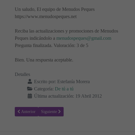
Un saludo, El equipo de Menudos Peques
https://www.menudospeques.net
Reciba las actualizaciones y promociones de Menudos
Peques indicándolo a
menudospeques@gmail.com
Pregunta finalizada. Valoración: 3 de 5
Bien. Una respuesta aceptable.
Detalles
Escrito por:
Estefanía Morera
Categoría:
De tú a tú
Última actualización: 19 Abril 2012
Artículo anterior: ¿Cómo le controlo? - De tú a tú
Artículo siguiente: Grabé cd audio pero hace saltos e
Anterior
Siguiente