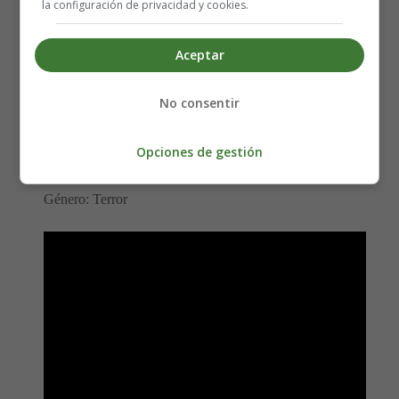
la configuración de privacidad y cookies.
Director:
Ole Bornedal
Aceptar
Intérpretes:
Jeffrey Dean Morgan, Kyra Sedgwick,
Madison Davenport, Natasha Calis
No consentir
Título en VO: The Possession
Año: 2012
Opciones de gestión
Fecha de estreno: 07-09-2012
Duración: 91 min.
Género: Terror