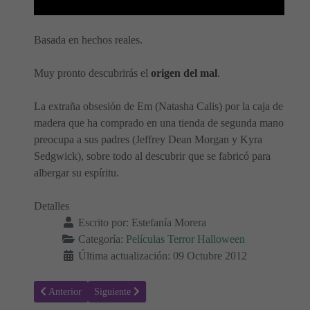
Basada en hechos reales.
Muy pronto descubrirás el
origen del mal
.
La extraña obsesión de Em (Natasha Calis) por la caja de
madera que ha comprado en una tienda de segunda mano
preocupa a sus padres (Jeffrey Dean Morgan y Kyra
Sedgwick), sobre todo al descubrir que se fabricó para
albergar su espíritu.
Detalles
Escrito por:
Estefanía Morera
Categoría:
Películas Terror Halloween
Última actualización: 09 Octubre 2012
Artículo anterior: Paranormal Activity 4
Artículo siguiente: Paranormal Activity - Saga de Terr
Anterior
Siguiente