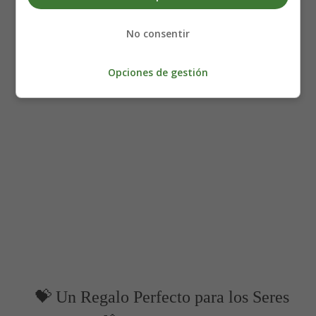
con amor en tus manos!
No consentir
👶💖 Captura la dulzura de tu bebé. Haz clic 👇🏻 para
obtener tu Kit de Recuerdo del Bebé ahora mismo. 💖👶
Opciones de gestión
💝 Un Regalo Perfecto para los Seres