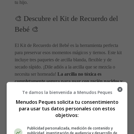
tu hijo.
🎨 Descubre el Kit de Recuerdo del
Bebé 🎨
El Kit de Recuerdo del Bebé es la herramienta perfecta
para preservar esos momentos mágicos y tiernos. Este kit
incluye tres paquetes de arcilla blanda, flexible y de
secado rápido. ¡Dile adiós a la arcilla que se mezcla o
necesita ser horneada!
La arcilla no tóxica es
completamente segura para usar con recién nacidos y
niños mayores
. La seguridad es la máxima prioridad
Te damos la bienvenida a Menudos Peques
cuando se trata de la delicada piel de los pequeños.
Menudos Peques solicita tu consentimiento
para usar tus datos personales con estos
✋🦶 Crea Huellas y Manos
objetivos:
Duraderas ✋🦶
Publicidad personalizada, medición de contenido y
publicidad, investigación de audiencia y desarrollo de