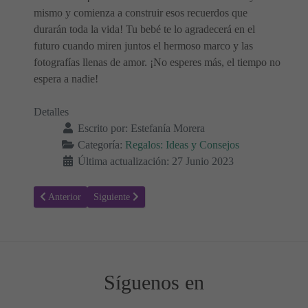
mismo y comienza a construir esos recuerdos que
durarán toda la vida! Tu bebé te lo agradecerá en el
futuro cuando miren juntos el hermoso marco y las
fotografías llenas de amor. ¡No esperes más, el tiempo no
espera a nadie!
Detalles
Escrito por:
Estefanía Morera
Categoría:
Regalos: Ideas y Consejos
Última actualización: 27 Junio 2023
Artículo anterior: Recomendaciones para Comprar Juegos y Juguetes
Artículo siguiente: Libros Clásicos Juveniles para Reg
Anterior
Siguiente
Síguenos en