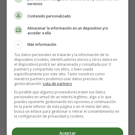
servicios
Imagina la sonrisa radiante en el rostro de tu bebé cuando
vea las huellas de sus pequeños pies o las impresiones de
Contenido personalizado
sus manitas en este maravilloso marco. El marco blanco
está diseñado para mostrar dos imágenes, ¡y también
Almacenar la información en un dispositivo y/o
acceder a ella
tiene espacio para la impresión creada con la arcilla! Es el
lugar perfecto para exhibir las primeras fotos de tu bebé y
Más información
la evidencia tangible de cuán diminutas eran sus manitas
Tus datos personales se tratarán y la información de tu
y piececitos.
dispositivo (cookies, identificadores únicos y otros datos en
el dispositivo) podrá ser almacenada y consultada por 3
partners y compartida con ellos, o bien usada
🔨 Fácil de Usar: Un Proyecto de
específicamente por este sitio. Tanto nosotros como
nuestros partners podemos usar datos precisos de
Arte para Todos 🔨
geolocalización.
Lista de partners
.
Es posible que algunos proveedores traten tus datos
personales en virtud de un interés legítimo, algo a lo que
No te preocupes si no eres un artista experto. El kit es
puedes oponerte gestionando tus opciones a continuación.
perfecto para principiantes y expertos por igual. El
En la parte inferior de esta página o en el menú del sitio,
busca un enlace para gestionar o retirar el consentimiento en
proceso es tan fácil como un juego de niños. Solo tienes
la configuración de privacidad y cookies.
que amasar la arcilla suave y flexible hasta que esté lista
para hacer la impresión de la manita o piecito de tu bebé.
Aceptar
Luego, añade las fotos y voilà, ¡tendrás un tesoro hecho