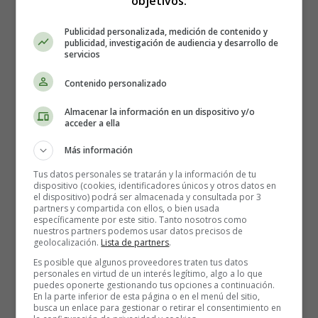
objetivos:
ingredientes a mano. Necesitarás
lonchas de jamón,
queso de untar (puede ser natural o de finas hierbas),
Publicidad personalizada, medición de contenido y
tomates cherry y palitos o pinchos para ensartar los
publicidad, investigación de audiencia y desarrollo de
servicios
ingredientes.
Contenido personalizado
Almacenar la información en un dispositivo y/o
acceder a ella
Más información
Tus datos personales se tratarán y la información de tu
dispositivo (cookies, identificadores únicos y otros datos en
el dispositivo) podrá ser almacenada y consultada por 3
partners y compartida con ellos, o bien usada
específicamente por este sitio. Tanto nosotros como
La primera parte de la receta es
untar las lonchas de
nuestros partners podemos usar datos precisos de
jamón con el queso de untar
. Puedes utilizar un
geolocalización.
Lista de partners
.
cuchillo para extender el queso sobre el jamón de manera
Es posible que algunos proveedores traten tus datos
personales en virtud de un interés legítimo, algo a lo que
uniforme. Una vez que hayas untado todas las lonchas,
puedes oponerte gestionando tus opciones a continuación.
enróllalas y envuélvelas con papel film o platina
para
En la parte inferior de esta página o en el menú del sitio,
busca un enlace para gestionar o retirar el consentimiento en
que queden bien apretadas. Luego,
mételas en la nevera