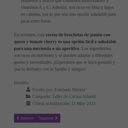
pequeños y dulces que contienen antioxidantes y
vitaminas A y C. Además, son ricos en fibra y bajos
en calorías, por lo que son una opción saludable para
picar entre horas.
En resumen, esta
receta de brochetas de jamón con
queso y tomate cherry es una opción fácil y saludable
para una merienda o un aperitivo
. Los ingredientes
son ricos en nutrientes y se pueden adaptar a diferentes
gustos y necesidades. ¡Esperamos que te haya gustado y
que la disfrutes con tu familia y amigos!
Detalles
Escrito por:
Estefanía Morera
Categoría:
Taller de Cocina Infantil
Última actualización: 11 May 2023
Artículo anterior: Cómo hacer una Tarta de Melocotón Jugosa y llen
Artículo siguiente: Receta de Magdalenas para el Taller
Anterior
Siguiente