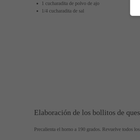
1 cucharadita de polvo de ajo
1/4 cucharadita de sal
Elaboración de los bollitos de que
Precalienta el horno a 190 grados. Revuelve todos l