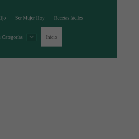
ijo
Ser Mujer Hoy
Recetas fáciles
s Categorías
Inicio