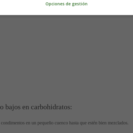
Opciones de gestión
so bajos en carbohidratos:
os condimentos en un pequeño cuenco hasta que estén bien mezclados.