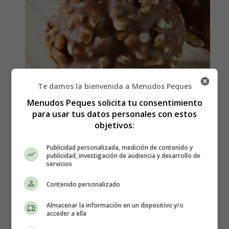
Te damos la bienvenida a Menudos Peques
Menudos Peques solicita tu consentimiento
para usar tus datos personales con estos
objetivos:
Cómo hacer Bombones
Publicidad personalizada, medición de contenido y
publicidad, investigación de audiencia y desarrollo de
Ferrero Rocher keto - Low
servicios
carb - Recetas Caseras
Contenido personalizado
Almacenar la información en un dispositivo y/o
acceder a ella
Los ingredientes que necesitas para 18 barritas