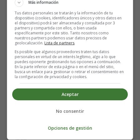
son:
Más información
Tus datos personales se tratarán y la información de tu
Para 16 bombones
dispositivo (cookies, identificadores únicos y otros datos en
el dispositivo) podrá ser almacenada y consultada por 3
partners y compartida con ellos, o bien usada
170 gramos de pulpa de aguacate
específicamente por este sitio. Tanto nosotros como
nuestros partners podemos usar datos precisos de
100 gramos de chocolate negro 90% cacao
geolocalización.
Lista de partners
.
2 cucharadas de edulcorante en polvo
Es posible que algunos proveedores traten tus datos
1/8 cucharadita de sal
personales en virtud de un interés legítimo, algo a lo que
puedes oponerte gestionando tus opciones a continuación.
16 avellanas blanqueadas
En la parte inferior de esta página o en el menú del sitio,
busca un enlace para gestionar o retirar el consentimiento en
la configuración de privacidad y cookies.
Cobertura
40 gramos de avellanas picadas
Aceptar
50 gramos de chocolate negro
No consentir
Productos:
Eritritol
Opciones de gestión
Elaboración de los Bombones Ferrero Rocher
keto: