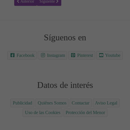
Artículo anterior: Donuts rellenos de Crema bajos en carbohidratos
Artículo siguiente: Barritas Kit Kat bajas en carbohidra
Anterior
Siguiente
Síguenos en
Facebook
Instagram
Pinterest
Youtube
Datos de interés
Publicidad
Quiénes Somos
Contactar
Aviso Legal
Uso de las Cookies
Protección del Menor