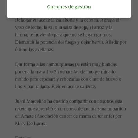
Preparación:
Opciones de gestión
Rehogar en aceite la zanahoria y la cebolla. Agrega el
vaso de leche, la sal o la salsa de soja, el arroz y la
harina, removiendo para que no se hagan grumos.
Disminuir la potencia del fuego y dejar hervir. Añadir por
último las avellanas.
Dar forma a las hamburguesas (si están muy blandas
poner a la masa 1 o 2 cucharadas de lino germinado
molido para espesar) y rebozarlas con clara de huevo o
lino y pan rallado. Freír en aceite caliente.
Juani Marcelino ha querido compartir con nosotros esta
receta que aprendió en un curso de cocina sana impartido
en Amate (Asociación cancer de mama de tenerife) por
Mary De Lamo.