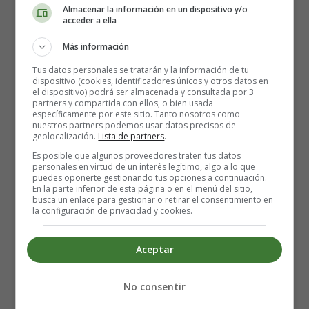
Almacenar la información en un dispositivo y/o
acceder a ella
Más información
Tus datos personales se tratarán y la información de tu
dispositivo (cookies, identificadores únicos y otros datos en
Cómo hacer Hamburguesas de avellanas
el dispositivo) podrá ser almacenada y consultada por 3
partners y compartida con ellos, o bien usada
específicamente por este sitio. Tanto nosotros como
Ingredientes:
nuestros partners podemos usar datos precisos de
geolocalización.
Lista de partners
.
Una cebolla mediana muy picada
Es posible que algunos proveedores traten tus datos
personales en virtud de un interés legítimo, algo a lo que
Aceite
puedes oponerte gestionando tus opciones a continuación.
1 zanahoria mediana rallada
En la parte inferior de esta página o en el menú del sitio,
busca un enlace para gestionar o retirar el consentimiento en
1 vaso de leche soja
la configuración de privacidad y cookies.
1 cucharada de salsa de soja
1 cucharadita de harina bien colmada
Aceptar
½ vaso de avellanas molidas
½ vaso de arroz integral cocido
Pan rallado y clara de huevo o semillas de lino
No consentir