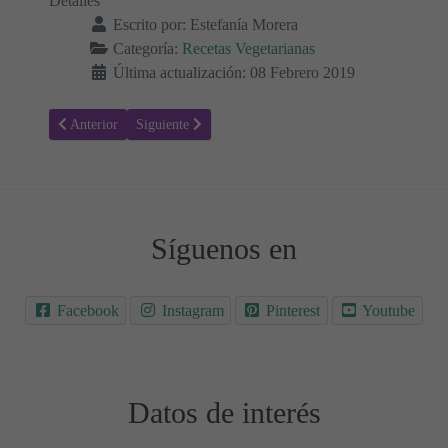
Detalles
Escrito por:
Estefanía Morera
Categoría:
Recetas Vegetarianas
Última actualización: 08 Febrero 2019
Artículo anterior: Receta para hacer Lasaña de anacardos
Artículo siguiente: Receta para hacer Filo de soja y glu
Anterior
Siguiente
Síguenos en
Facebook
Instagram
Pinterest
Youtube
Datos de interés