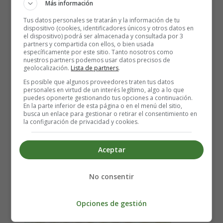
Más información
Para este plato vas a necesitar por ración: 100 gramos de
Tus datos personales se tratarán y la información de tu
lentejas
, 50 gramos de
arroz
, 1 cuarto de
cebolla
, 1
dispositivo (cookies, identificadores únicos y otros datos en
zanahoria
pequeña, agua,
aceite de oliva, un diente de
el dispositivo) podrá ser almacenada y consultada por 3
partners y compartida con ellos, o bien usada
ajo
y un poco de sal.
específicamente por este sitio. Tanto nosotros como
nuestros partners podemos usar datos precisos de
geolocalización.
Lista de partners
.
Cuece el arroz en una cazuela con el doble de agua, un
poco de sal y 1 diente de ajo pelado y entero.
Es posible que algunos proveedores traten tus datos
personales en virtud de un interés legítimo, algo a lo que
Pon las lentejas en una olla, cúbrelas con agua y
puedes oponerte gestionando tus opciones a continuación.
sazónalas. Añade la zanahoria cortada en rodajas, la
En la parte inferior de esta página o en el menú del sitio,
busca un enlace para gestionar o retirar el consentimiento en
cebolla en dados y un chorrito de aceite de oliva. Cuece a
la configuración de privacidad y cookies.
fuego lento.
Mezcla bien el arroz con las lentejas y listo para comer.
Aceptar
Segundo plato
No consentir
Merluza a la romana con lechuga
Opciones de gestión