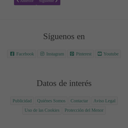
Artículo anterior: Menú 03 - Sopa de Pescado y Fricandó de Ternera
Artículo siguiente: Menú 01 - Judías Verdes y Jamoncit
Anterior
Siguiente
Síguenos en
Facebook
Instagram
Pinterest
Youtube
Datos de interés
Publicidad
Quiénes Somos
Contactar
Aviso Legal
Uso de las Cookies
Protección del Menor