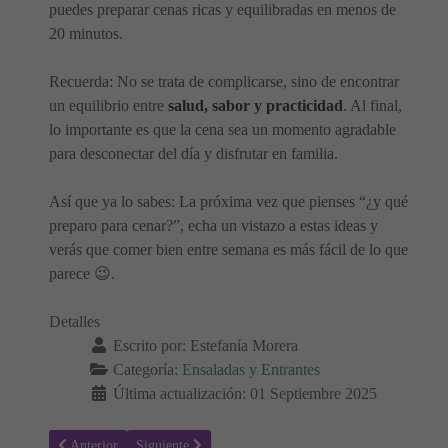
puedes preparar cenas ricas y equilibradas en menos de
20 minutos.
Recuerda: No se trata de complicarse, sino de encontrar
un equilibrio entre
salud, sabor y practicidad
. Al final,
lo importante es que la cena sea un momento agradable
para desconectar del día y disfrutar en familia.
Así que ya lo sabes: La próxima vez que pienses “¿y qué
preparo para cenar?”, echa un vistazo a estas ideas y
verás que comer bien entre semana es más fácil de lo que
parece 😉.
Detalles
Escrito por:
Estefanía Morera
Categoría:
Ensaladas y Entrantes
Última actualización: 01 Septiembre 2025
Artículo anterior: 🥑 Desayunos Nutritivos para toda la Familia: Idea
Artículo siguiente: Ensaladas Completas para Cenas Rá
Anterior
Siguiente