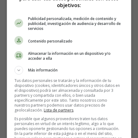
objetivos:
Tiempo: 8 minutos
Publicidad personalizada, medición de contenido y
Ingredientes: pan integral, pechuga de pollo a la
publicidad, investigación de audiencia y desarrollo de
plancha (puede ser de sobra), aguacate y tomate.
servicios
Cómo hacerlo: Monta el sándwich con los
Contenido personalizado
ingredientes y acompáñalo de una pieza de fruta.
👉 Ideal cuando llegáis tarde y no queréis
Almacenar la información en un dispositivo y/o
complicaros.
acceder a ella
Más información
3. Crema de calabacín exprés +
Tus datos personales se tratarán y la información de tu
huevo duro 🥒🍳
dispositivo (cookies, identificadores únicos y otros datos en
el dispositivo) podrá ser almacenada y consultada por 3
partners y compartida con ellos, o bien usada
específicamente por este sitio. Tanto nosotros como
Tiempo: 15 minutos
nuestros partners podemos usar datos precisos de
Ingredientes: calabacín, patata, cebolla, un chorrito de
geolocalización.
Lista de partners
.
aceite y huevos.
Es posible que algunos proveedores traten tus datos
personales en virtud de un interés legítimo, algo a lo que
Cómo hacerlo: Cocina las verduras en olla rápida (10
puedes oponerte gestionando tus opciones a continuación.
min) y tritura. Añade un huevo duro troceado por
En la parte inferior de esta página o en el menú del sitio,