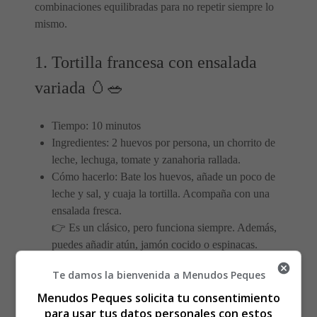
combinaciones equilibradas para no repetir siempre lo
mismo.
1. Tortilla francesa con ensalada
variada 🥚🥗
Tiempo: 10 minutos
Ingredientes: 2 huevos por persona, un chorrito de
leche, lechuga, tomate y zanahoria rallada.
Cómo hacerlo: Bate los huevos, añade un poco de
leche y sal, y cuaja la tortilla. Acompaña con una
ensalada fresca.
👉 Es un clásico, pero funciona siempre. Además,
puedes añadir atún, jamón cocido o espinacas.
Te damos la bienvenida a Menudos Peques
2. Sándwich integral de pollo y
Menudos Peques solicita tu consentimiento
aguacate 🥪🥑
para usar tus datos personales con estos