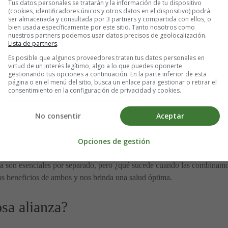
Tus datos personales se tratarán y la información de tu dispositivo
(cookies, identificadores únicos y otros datos en el dispositivo) podrá
ser almacenada y consultada por 3 partners y compartida con ellos, o
bien usada específicamente por este sitio. Tanto nosotros como
nuestros partners podemos usar datos precisos de geolocalización.
iento y otros problemas digestivos, al mantener las heces suaves y favorec
Lista de partners
.
ibra te ayudará a establecer un ritmo regular en tus evacuaciones, evit
Es posible que algunos proveedores traten tus datos personales en
virtud de un interés legítimo, algo a lo que puedes oponerte
nas con diabetes, la fibra puede ayudar a controlar los niveles de azúcar
gestionando tus opciones a continuación. En la parte inferior de esta
yuda a sentirnos saciados por más tiempo, lo que puede ser útil para contr
página o en el menú del sitio, busca un enlace para gestionar o retirar el
consentimiento en la configuración de privacidad y cookies.
s adultos consuman entre 25 y 30 gramos de fibra al día, pero, nuevame
No consentir
Aceptar
estino te lo agradecerá! 💪🌿
Opciones de gestión
bra son esenciales por separado, pero ¿qué sucede cuando las combina
os beneficios de ambos y nos brinda una salud óptima.
sa alianza?