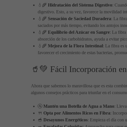
💧🌾
Hidratación del Sistema Digestivo
: Cuando
digestivo. Esto, a su vez, favorece la movilidad int
💧🌾
Sensación de Saciedad Duradera
: La fibr
saciados por más tiempo, evitando los antojos inn
💧🌾
Equilibrio del Azúcar en Sangre
: La fibr
absorción de los carbohidratos, ayuda a evitar pico
💧🌾
Mejora de la Flora Intestinal
: La fibra es
favorecer el crecimiento de estas bacterias, promue
🥤💚 Fácil Incorporación en
Ahora que sabemos lo maravillosa que es esta combina
algunos consejos prácticos para triunfar en el consumo
🚰
Mantén una Botella de Agua a Mano
: Lleva
🍴
Opta por Alimentos Ricos en Fibra
: Incorpo
🥣
Desayunos Energéticos
: Empieza el día con u
🥗
Ensaladas Coloridas
: Aprovecha para crear en