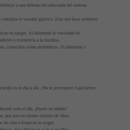
ntribuye a una hidratación adecuada del sistema
 ralentiza el vaciado gástrico. Esto nos hace sentirnos
zúcar en sangre. Al disminuir la velocidad de
betes o resistencia a la insulina.
tino, conocidas como probióticos. Al alimentar y
cilla en tu día a día. ¡No te preocupes! Aquí tienes
durante todo el día. ¡Hazlo un hábito!
os, que son excelentes fuentes de fibra.
 de chía o frutas en tu yogur.
rescas. Son deliciosas y ricas en fibra.