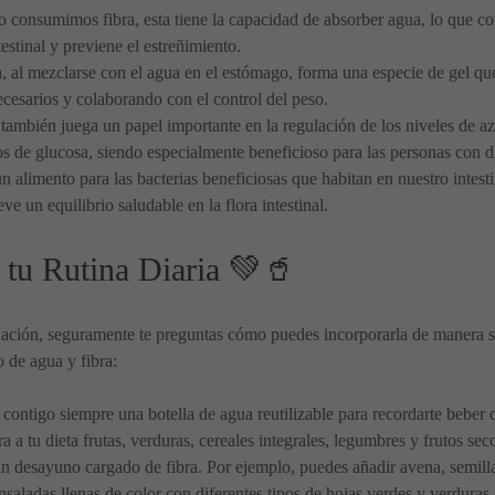
 consumimos fibra, esta tiene la capacidad de absorber agua, lo que co
estinal y previene el estreñimiento.
a, al mezclarse con el agua en el estómago, forma una especie de gel que
ecesarios y colaborando con el control del peso.
a también juega un papel importante en la regulación de los niveles de a
s de glucosa, siendo especialmente beneficioso para las personas con dia
 un alimento para las bacterias beneficiosas que habitan en nuestro intes
ve un equilibrio saludable en la flora intestinal.
 tu Rutina Diaria 💚🥤
ción, seguramente te preguntas cómo puedes incorporarla de manera sen
 de agua y fibra:
 contigo siempre una botella de agua reutilizable para recordarte beber 
ra a tu dieta frutas, verduras, cereales integrales, legumbres y frutos sec
n desayuno cargado de fibra. Por ejemplo, puedes añadir avena, semillas
saladas llenas de color con diferentes tipos de hojas verdes y verduras f