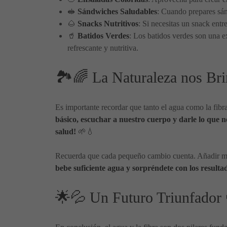
🥪
Sándwiches Saludables
: Cuando prepares sán
🌰
Snacks Nutritivos
: Si necesitas un snack entr
🥤
Batidos Verdes
: Los batidos verdes son una e
refrescante y nutritiva.
🏞️🌈 La Naturaleza nos Bri
Es importante recordar que tanto el agua como la fibr
básico, escuchar a nuestro cuerpo y darle lo que 
salud!
🌱💧
Recuerda que cada pequeño cambio cuenta. Añadir más 
bebe suficiente agua y sorpréndete con los resulta
🌟💦 Un Futuro Triunfador