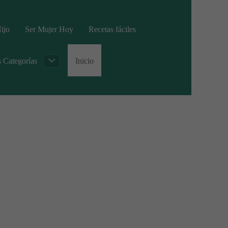
ijo
Ser Mujer Hoy
Recetas fáciles
s Categorías
Inicio