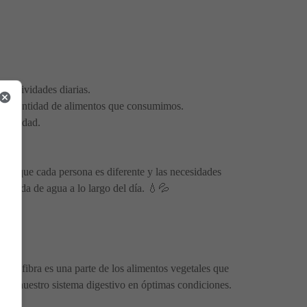
s actividades diarias.
r la cantidad de alimentos que consumimos.
minosidad.
dar que cada persona es diferente y las necesidades
decuada de agua a lo largo del día. 💧💦
 La fibra es una parte de los alimentos vegetales que
er nuestro sistema digestivo en óptimas condiciones.