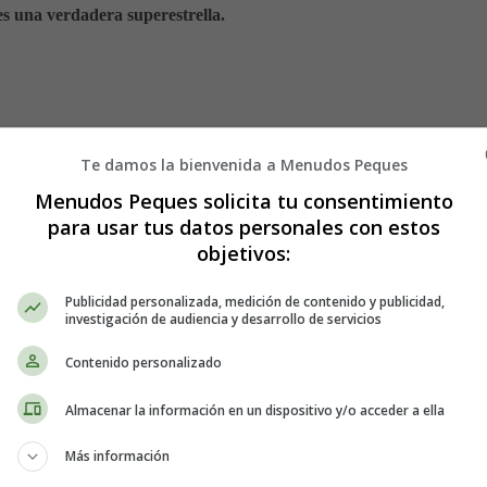
 es una verdadera superestrella.
sencial para sentirnos enérgicos y mantener la concentración en nuestra
Te damos la bienvenida a Menudos Peques
das puede ayudarnos a sentirnos más llenos y, por lo tanto, a controla
l hidratada, previniendo la sequedad y favoreciendo su elasticidad y lu
Menudos Peques solicita tu consentimiento
stión y el tránsito intestinal, evitando problemas como el estreñimiento.
para usar tus datos personales con estos
objetivos:
 recomendación general es de unos 2 litros diarios, es importante recor
ca y la edad. Escucha a tu cuerpo y asegúrate de mantener una ingesta a
Publicidad personalizada, medición de contenido y publicidad,
investigación de audiencia y desarrollo de servicios
a Digestión Feliz 🌾
Contenido personalizado
Almacenar la información en un dispositivo y/o acceder a ella
ntarte a tu compañera de batalla para una digestión feliz: ¡la fibra! 
eso no la hace menos importante. De hecho, es fundamental para manten
Más información