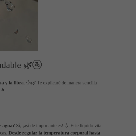
udable 🌿🚰
a y la fibra
. 💦🌿 Te explicaré de manera sencilla
 🌟
e agua?
Sí, ¡así de importante es! 💧 Este líquido vital
icas.
Desde regular la temperatura corporal hasta