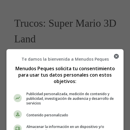
Trucos: Super Mario 3D
Land
Personaje extra: Luigi
Te damos la bienvenida a Menudos Peques
Menudos Peques solicita tu consentimiento
Podemos jugar la historia del videojuego controlando a
para usar tus datos personales con estos
Luigi
, en vez de a Mario. Para ello, tendremos que
objetivos:
completar los ocho mundos del modo principal, y tras
observar los créditos, volver a cargar la partida. Tras esto,
Publicidad personalizada, medición de contenido y
publicidad, investigación de audiencia y desarrollo de
veremos que hay una nueva tubería en el mundo 1. Tan
servicios
solo tendremos que meternos en ella y completar el
castillo del Mundo Especial 1. A partir de ahí, si
Contenido personalizado
pulsamos la letra
L
podremos seleccionar a Luigi como
personaje.
Almacenar la información en un dispositivo y/o