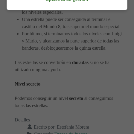
las medallas estrella de todos los mundos, incluyendo
los niveles especiales.
Una estrella puede ser conseguida al terminar el
castillo del Mundo 8, tras superar el mundo especial.
Por último, si terminamos todos los niveles con Luigi
y Mario, y alcanzamos la parte superior de todas las
banderas, desbloquearemos la quinta estrella.
Las estrellas se convertirán en
doradas
si no se ha
utilizado ninguna ayuda.
Nivel secreto
Podemos conseguir un nivel
secreto
si conseguimos
todas las estrellas.
Detalles
Escrito por:
Estefanía Morera