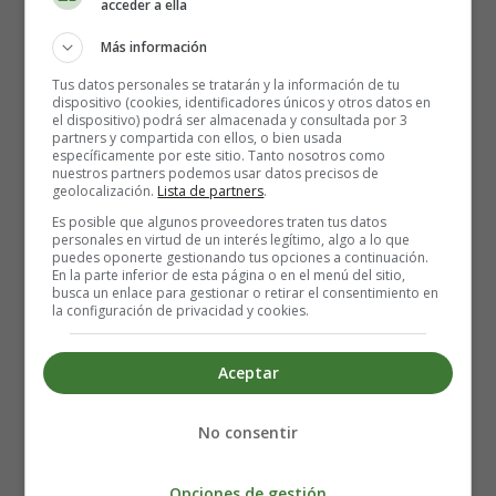
acceder a ella
Más información
Tus datos personales se tratarán y la información de tu
dispositivo (cookies, identificadores únicos y otros datos en
el dispositivo) podrá ser almacenada y consultada por 3
partners y compartida con ellos, o bien usada
específicamente por este sitio. Tanto nosotros como
nuestros partners podemos usar datos precisos de
geolocalización.
Lista de partners
.
Es posible que algunos proveedores traten tus datos
personales en virtud de un interés legítimo, algo a lo que
puedes oponerte gestionando tus opciones a continuación.
En la parte inferior de esta página o en el menú del sitio,
busca un enlace para gestionar o retirar el consentimiento en
Estrellas
la configuración de privacidad y cookies.
El juego contiene un total de
cinco estrellas
que
Aceptar
podremos conseguir de la siguiente forma:
No consentir
Dos estrellas pueden ser conseguidas si completamos
los ocho primeros mundos.
Una estrella puede ser conseguida al completar todas
Opciones de gestión