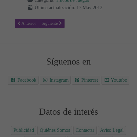
Categoría:
Trucos de Juegos
Última actualización: 17 May 2012
Artículo anterior: Trucos: Mortal Kombat (Xbox 360)
Artículo siguiente: Trucos: Child of Eden
Anterior
Siguiente
Síguenos en
Facebook
Instagram
Pinterest
Youtube
Datos de interés
Publicidad
Quiénes Somos
Contactar
Aviso Legal