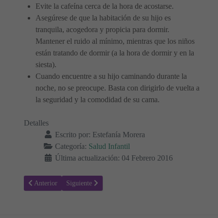
Evite la cafeína cerca de la hora de acostarse.
Asegúrese de que la habitación de su hijo es
tranquila, acogedora y propicia para dormir.
Mantener el ruido al mínimo, mientras que los niños
están tratando de dormir (a la hora de dormir y en la
siesta).
Cuando encuentre a su hijo caminando durante la
noche, no se preocupe. Basta con dirigirlo de vuelta a
la seguridad y la comodidad de su cama.
Detalles
Escrito por:
Estefanía Morera
Categoría:
Salud Infantil
Última actualización: 04 Febrero 2016
Artículo anterior: ¿Alergia o resfriado común?
Artículo siguiente: Terrores nocturnos - Trastornos del
Anterior
Siguiente