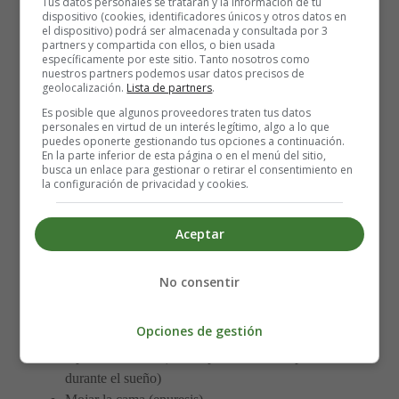
Tus datos personales se tratarán y la información de tu
sonambulismo
dispositivo (cookies, identificadores únicos y otros datos en
el dispositivo) podrá ser almacenada y consultada por 3
Hablan dormidos
partners y compartida con ellos, o bien usada
Es difícil despertarlos
específicamente por este sitio. Tanto nosotros como
nuestros partners podemos usar datos precisos de
Parecen aturdidos
geolocalización.
Lista de partners
.
Son torpes
Es posible que algunos proveedores traten tus datos
No responden cuando se les habla
personales en virtud de un interés legítimo, algo a lo que
puedes oponerte gestionando tus opciones a continuación.
Hacen movimientos repetitivos
En la parte inferior de esta página o en el menú del sitio,
Los ojos de los sonámbulos están abiertos, pero no
busca un enlace para gestionar o retirar el consentimiento en
la configuración de privacidad y cookies.
ven de la misma manera que lo hacen cuando están
despiertos y suelen creer que están en otras
habitaciones de la casa o en sitios completamente
Aceptar
diferentes.
No consentir
A veces, estas otras condiciones pueden acompañar
sonambulismo:
Opciones de gestión
Apnea del sueño (breves pausas en la respiración
durante el sueño)