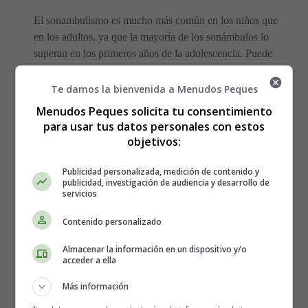
El sonambulismo es mucho más común en los niños que
en los adultos, ya que la mayoría de los sonámbulos lo
superan en los primeros años de la adolescencia. Puede
ser hereditario.
Te damos la bienvenida a Menudos Peques
Otros factores que pueden provocar un episodio de
Menudos Peques solicita tu consentimiento
sonambulismo:
para usar tus datos personales con estos
objetivos:
Falta de sueño o fatiga
Horarios de sueño irregulares
Publicidad personalizada, medición de contenido y
publicidad, investigación de audiencia y desarrollo de
Enfermedad o fiebre
servicios
Ciertos medicamentos
Estrés
Contenido personalizado
Almacenar la información en un dispositivo y/o
Comportamientos Durante el sonambulismo
acceder a ella
Por supuesto, salir de la cama y caminar al mismo
Más información
tiempo que duermen es el síntoma más evidente del