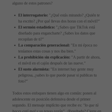
alguno de estos patrones?
El interrogatorio:
"¿Qué estás mirando? ¿Quién te
ha escrito? ¿Por qué llevas dos horas con el móvil?"
El sermón estadístico:
"¿Sabes que TikTok está
diseñado para engancharte? ¿Sabes los datos que
recopilan de ti?"
La comparación generacional:
"En mi época no
teníamos estas cosas y nos iba bien."
La prohibición sin explicación:
"A partir de ahora,
el móvil en el cajón después de las nueve."
El susto alarmista:
"En internet hay gente muy
peligrosa, ¿sabes lo que puede pasar si publicas tu
foto?"
Todos estos enfoques tienen algo en común: ponen al
adolescente en posición defensiva desde el primer
segundo. El mensaje implícito que recibe es:
"lo que tú
haces está mal y yo tengo razón"
. ¿Resultado? Cierre en