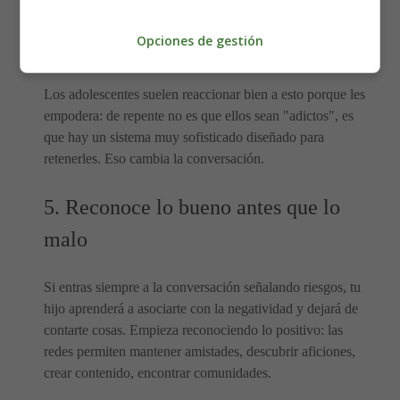
base de datos que decide lo que verás después.
Básicamente, cuanto más tiempo te engancha, más gana
Opciones de gestión
la empresa."
Los adolescentes suelen reaccionar bien a esto porque les
empodera: de repente no es que ellos sean "adictos", es
que hay un sistema muy sofisticado diseñado para
retenerles. Eso cambia la conversación.
5. Reconoce lo bueno antes que lo
malo
Si entras siempre a la conversación señalando riesgos, tu
hijo aprenderá a asociarte con la negatividad y dejará de
contarte cosas. Empieza reconociendo lo positivo: las
redes permiten mantener amistades, descubrir aficiones,
crear contenido, encontrar comunidades.