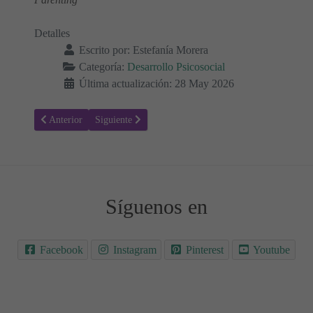
Detalles
Escrito por:
Estefanía Morera
Categoría:
Desarrollo Psicosocial
Última actualización: 28 May 2026
Artículo anterior: Autonomía Infantil: Cómo dejar hacer más a tus Hi
Artículo siguiente: IA en el Aula: ¿Es bueno que tu hi
Anterior
Siguiente
Síguenos en
Facebook
Instagram
Pinterest
Youtube