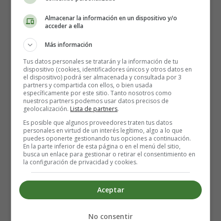
prueba con:
"A mí me pasa que cuando paso mucho rato
en Instagram me comparo con gente y me siento peor.
Almacenar la información en un dispositivo y/o
¿A ti te pasa algo así a veces?"
acceder a ella
Más información
Este tipo de apertura tiene varias ventajas: no le acusa de
nada, muestra vulnerabilidad, y le invita a reflexionar en
Tus datos personales se tratarán y la información de tu
dispositivo (cookies, identificadores únicos y otros datos en
lugar de defenderse. Es mucho más probable que
el dispositivo) podrá ser almacenada y consultada por 3
responda.
partners y compartida con ellos, o bien usada
específicamente por este sitio. Tanto nosotros como
nuestros partners podemos usar datos precisos de
4. Habla de algoritmos, no de
geolocalización.
Lista de partners
.
Es posible que algunos proveedores traten tus datos
peligros abstractos
personales en virtud de un interés legítimo, algo a lo que
puedes oponerte gestionando tus opciones a continuación.
En la parte inferior de esta página o en el menú del sitio,
busca un enlace para gestionar o retirar el consentimiento en
Una de las conversaciones más útiles que puedes tener es
la configuración de privacidad y cookies.
sobre
cómo funcionan los algoritmos
. No como
lección, sino como revelación interesante.
Aceptar
"¿Sabes cómo decide TikTok qué te enseña? Todo lo que
ves, lo que te paras a mirar, lo que te gusta... va a una
No consentir