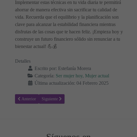
Implementar estas técnicas en tu vida diaria te permitirá
ahorrar de manera efectiva sin sacrificar tu calidad de
vida. Recuerda que el equilibrio y la planificación son
clave para alcanzar la estabilidad financiera mientras
disfrutas de las cosas que te hacen feliz. ¡Empieza hoy y
construye un futuro financiero sólido sin renunciar a tu
bienestar actual! 💪💰
Detalles
Escrito por:
Estefanía Morera
Categoría:
Ser mujer hoy, Mujer actual
Última actualización: 04 Febrero 2025
Artículo anterior: Cómo Mantener tu Hogar Ordenado Cuando no tie
Artículo siguiente: ¿Por qué Ahorrar? Objetivos a Cor
Anterior
Siguiente