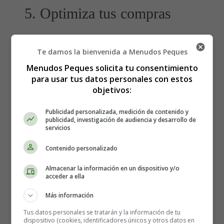
5. Optimiza tus compras
Antes de realizar una compra, compara precios y busca
Te damos la bienvenida a Menudos Peques
ofertas o descuentos. Aprovecha promociones y
considera la compra al por mayor de productos que usas
Menudos Peques solicita tu consentimiento
para usar tus datos personales con estos
regularmente. Esta práctica te permitirá ahorrar sin
objetivos:
renunciar a los productos que necesitas.
Publicidad personalizada, medición de contenido y
6. Cocina en casa
publicidad, investigación de audiencia y desarrollo de
servicios
Contenido personalizado
Preparar tus propias comidas es más económico y
saludable que comer fuera. Planifica tus menús
Almacenar la información en un dispositivo y/o
semanales, haz una lista de compras y disfruta de la
acceder a ella
cocina casera. Además de ahorrar dinero, tendrás control
Más información
sobre los ingredientes y la calidad de tus alimentos.
Tus datos personales se tratarán y la información de tu
dispositivo (cookies, identificadores únicos y otros datos en