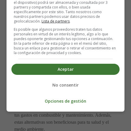
7. Ahorra en servicios básicos
el dispositivo) podrá ser almacenada y consultada por 3
partners y compartida con ellos, o bien usada
específicamente por este sitio. Tanto nosotros como
nuestros partners podemos usar datos precisos de
Pequeños cambios en el uso de servicios pueden generar
geolocalización.
Lista de partners
.
ahorros significativos. Apaga las luces cuando no las
Es posible que algunos proveedores traten tus datos
necesites, desconecta aparatos electrónicos en desuso y
personales en virtud de un interés legítimo, algo a lo que
puedes oponerte gestionando tus opciones a continuación.
optimiza el uso del agua. Estas acciones no solo reducen
En la parte inferior de esta página o en el menú del sitio,
tus facturas, sino que también contribuyen al cuidado del
busca un enlace para gestionar o retirar el consentimiento en
la configuración de privacidad y cookies.
medio ambiente.
8. Utiliza el transporte
Aceptar
público o medios alternativos
No consentir
Opciones de gestión
Optar por el transporte público, la bicicleta o caminar en
lugar de usar el coche puede reducir considerablemente
tus gastos en combustible y mantenimiento. Además,
estas alternativas son beneficiosas para tu salud y el
medio ambiente.